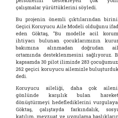
personelini destekleyen çok yönl
çalışmalar yürüttüklerini söyledi.
Bu projenin önemli çıktılarından birin
Geçici Koruyucu Aile Modeli olduğunu ifa
eden Göktaş, "Bu modelle acil koru
ihtiyacı bulunan çocuklarımızın kur
bakımına alınmadan doğrudan ail
ortamında desteklenmesini sağlıyoruz. 
kapsamda 30 pilot ilimizde 283 çocuğumu
262 geçici koruyucu ailemizle buluşturduk
dedi.
Koruyucu aileliği, daha çok ailen
gönlünde karşılık bulan hareket
dönüştürmeyi hedeflediklerini vurgulay
Göktaş, çalıştayda farkındalık, sosy
katılım, mevzuat ve uygulama başlıkları