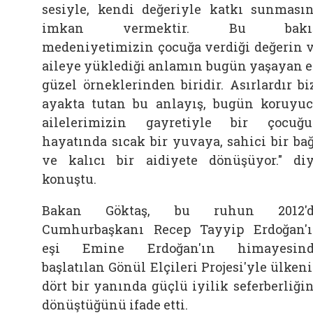
sesiyle, kendi değeriyle katkı sunması
imkan vermektir. Bu bakış
medeniyetimizin çocuğa verdiği değerin 
aileye yüklediği anlamın bugün yaşayan 
güzel örneklerinden biridir. Asırlardır bi
ayakta tutan bu anlayış, bugün koruyu
ailelerimizin gayretiyle bir çocuğ
hayatında sıcak bir yuvaya, sahici bir ba
ve kalıcı bir aidiyete dönüşüyor." di
konuştu.
Bakan Göktaş, bu ruhun 2012'd
Cumhurbaşkanı Recep Tayyip Erdoğan'
eşi Emine Erdoğan'ın himayesind
başlatılan Gönül Elçileri Projesi'yle ülken
dört bir yanında güçlü iyilik seferberliği
dönüştüğünü ifade etti.