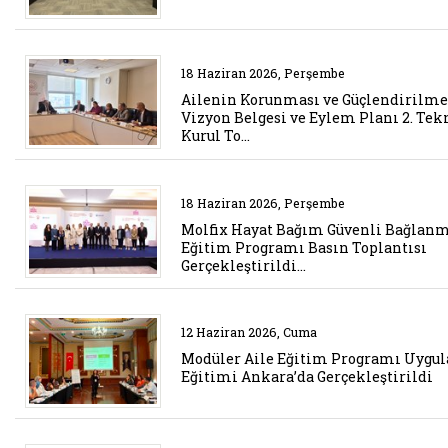
Belgeyi aç: ailenin korunmasi v
18 Haziran 2026, Perşembe
Ailenin Korunması ve Güçlendirilme
Vizyon Belgesi ve Eylem Planı 2. Tek
Kurul To…
Belgeyi aç: molfix hayat bagim 
18 Haziran 2026, Perşembe
Molfix Hayat Bağım Güvenli Bağlan
Eğitim Programı Basın Toplantısı
Gerçekleştirildi…
Belgeyi aç: moduler aile egitim 
12 Haziran 2026, Cuma
Modüler Aile Eğitim Programı Uygul
Eğitimi Ankara’da Gerçekleştirildi