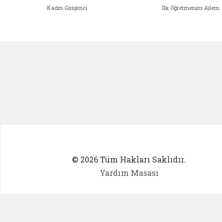
Kadın Girişimci
İlk Öğretmenim Ailem
Kadın Girişimci (yeni sekmede açıl
İlk Öğ
© 2026 Tüm Hakları Saklıdır.
Yardım Masası