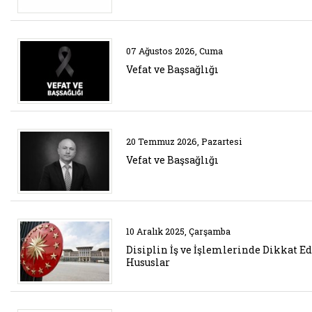
Belgeyi aç: vefat duyurusu 2
07 Ağustos 2026, Cuma
Vefat ve Başsağlığı
Belgeyi aç: vefat duyurusu 1
20 Temmuz 2026, Pazartesi
Vefat ve Başsağlığı
Belgeyi aç: haberler
10 Aralık 2025, Çarşamba
Disiplin İş ve İşlemlerinde Dikkat E
Hususlar