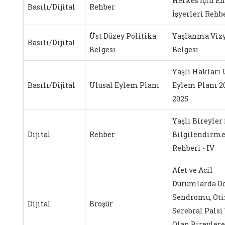
Herkes İçin En
Basılı/Dijital
Rehber
İşyerleri Rehb
Üst Düzey Politika
Yaşlanma Viz
Basılı/Dijital
Belgesi
Belgesi
Yaşlı Hakları 
Basılı/Dijital
Ulusal Eylem Planı
Eylem Planı 2
2025
Yaşlı Bireyler 
Dijital
Rehber
Bilgilendirm
Rehberi - IV
Afet ve Acil
Durumlarda D
Sendromu, Ot
Dijital
Broşür
Serebral Palsi
Olan Bireylere