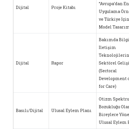
“Avrupa’dan En
Dijital
Proje Kitabı
Uygulama Örne
ve Türkiye İçin
Model Tasarım
Bakımda Bilgi
İletişim
Teknolojileri
Dijital
Rapor
Sektörel Geli
(Sectoral
Development o
for Care)
Otizm Spektr
Bozukluğu Ola
Basılı/Dijital
Ulusal Eylem Planı
Bireylere Yönel
Ulusal Eylem 