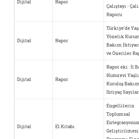
Dijital
Rapor
Çalıştayı - Çal
Raporu
Türkiye'de Yaş
Yönelik Kuru
Dijital
Rapor
Bakım İhtiyacı
ve Öneriler Ra
Rapor eki : İl B
Huzurevi Yaşlı
Dijital
Rapor
Kuruluş Bakım
İhtiyaç Sayılar
Engellilerin
Toplumsal
Entegrasyonu
Dijital
El Kitabı
Geliştirilmesi