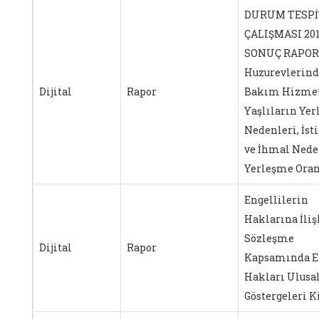
DURUM TESPİ
ÇALIŞMASI 201
SONUÇ RAPOR
Huzurevlerind
Dijital
Rapor
Bakım Hizmet
Yaşlıların Ye
Nedenleri, İst
ve İhmal Nede
Yerleşme Oran
Engellilerin
Haklarına İli
Sözleşme
Dijital
Rapor
Kapsamında E
Hakları Ulusa
Göstergeleri K