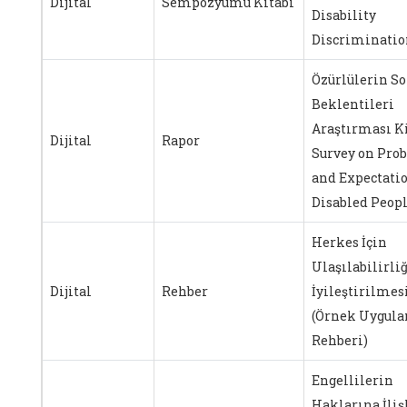
Dijital
Sempozyumu Kitabı
Disability
Discriminatio
Özürlülerin So
Beklentileri
Araştırması Ki
Dijital
Rapor
Survey on Pro
and Expectatio
Disabled Peop
Herkes İçin
Ulaşılabilirli
Dijital
Rehber
İyileştirilmes
(Örnek Uygul
Rehberi)
Engellilerin
Haklarına İli