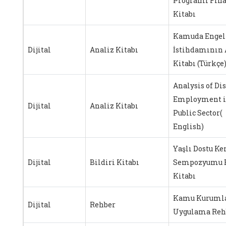
Programı Fina
Kitabı
Kamuda Engel
Dijital
Analiz Kitabı
İstihdamının 
Kitabı (Türkçe
Analysis of Di
Employment i
Dijital
Analiz Kitabı
Public Sector(
English)
Yaşlı Dostu Ke
Dijital
Bildiri Kitabı
Sempozyumu B
Kitabı
Kamu Kurumla
Dijital
Rehber
Uygulama Reh