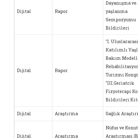
Dayanışma ve 
Dijital
Rapor
yaşlanma
Sempozyumu
Bildirileri
"I. Uluslararas
Katılımlı Yaşl
Bakım Modelle
Rehabilitasyo
Dijital
Rapor
Turizmi Kongr
"III.Geriatrik
Fizyoterapi Ko
Bildirileri Kit
Dijital
Araştırma
Sağlık Araştı
Nüfus ve Konut
Dijital
Araştırma
Araştırması (B