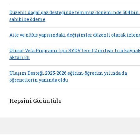
Düzenli doğal gaz desteğinde temmuz döneminde 504 bin
sahibine ödeme
Aile ve nüfus yapısındaki değişimler düzenli olarak izlen
Ulusal Vefa Programı için SYDV’lere 1,2 milyar lira kayna
aktarıldı
Ulaşım Desteği 2025-2026 eğitim-öğretim yılında da
öğrencilerin yanında oldu
Hepsini Görüntüle