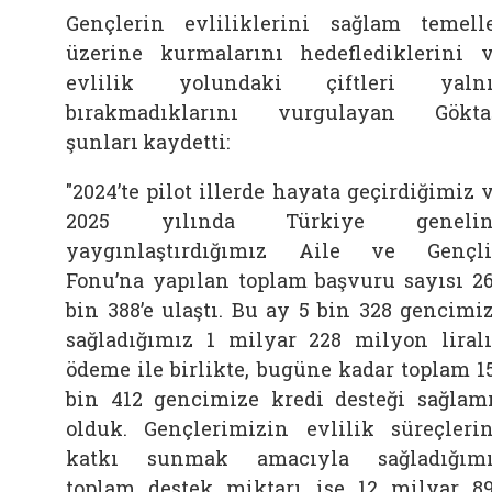
Gençlerin evliliklerini sağlam temell
üzerine kurmalarını hedeflediklerini 
evlilik yolundaki çiftleri yalnı
bırakmadıklarını vurgulayan Gökta
şunları kaydetti:
"2024’te pilot illerde hayata geçirdiğimiz 
2025 yılında Türkiye genelin
yaygınlaştırdığımız Aile ve Gençl
Fonu’na yapılan toplam başvuru sayısı 2
bin 388’e ulaştı. Bu ay 5 bin 328 gencimi
sağladığımız 1 milyar 228 milyon liral
ödeme ile birlikte, bugüne kadar toplam 1
bin 412 gencimize kredi desteği sağlam
olduk. Gençlerimizin evlilik süreçleri
katkı sunmak amacıyla sağladığım
toplam destek miktarı ise 12 milyar 8