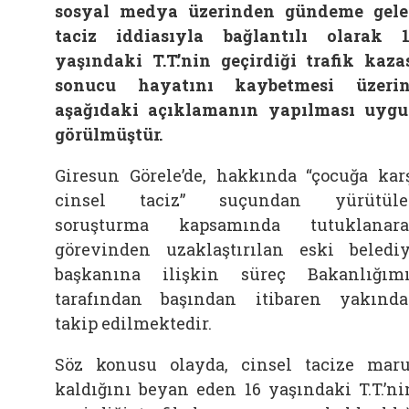
sosyal medya üzerinden gündeme gel
taciz iddiasıyla bağlantılı olarak 
yaşındaki T.T.’nin geçirdiği trafik kaza
sonucu hayatını kaybetmesi üzeri
aşağıdaki açıklamanın yapılması uyg
görülmüştür.
Giresun Görele’de, hakkında “çocuğa kar
cinsel taciz” suçundan yürütüle
soruşturma kapsamında tutuklanar
görevinden uzaklaştırılan eski beledi
başkanına ilişkin süreç Bakanlığım
tarafından başından itibaren yakınd
takip edilmektedir.
Söz konusu olayda, cinsel tacize mar
kaldığını beyan eden 16 yaşındaki T.T.’ni