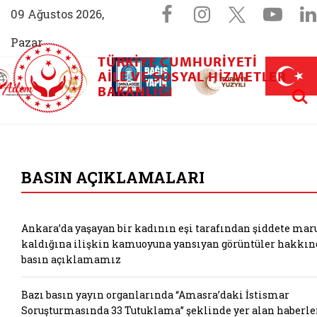
Sosyal Medya 
Facebook sayfam
Instagram s
X (Twit
You
09 Ağustos 2026,
Pazar
TÜRKIYE CUMHURIYETI
AİLEM İletişim Merkezi (yeni sekmede açılır)
Aile ve Nüfus On Yılı (yeni sekmede açılır)
AILE VE SOSYAL HIZMETLER
Darülaceze bağış sayfası (yeni sekme
açılır)
 Aile (yeni sekmede açılır)
Aram
BAKANLIĞI
T.C. Aile ve Sosyal
BASIN AÇIKLAMALARI
Ankara’da yaşayan bir kadının eşi tarafından şiddete mar
kaldığına ilişkin kamuoyuna yansıyan görüntüler hakkın
basın açıklamamız
Bazı basın yayın organlarında “Amasra’daki İstismar
Soruşturmasında 33 Tutuklama” şeklinde yer alan haberle