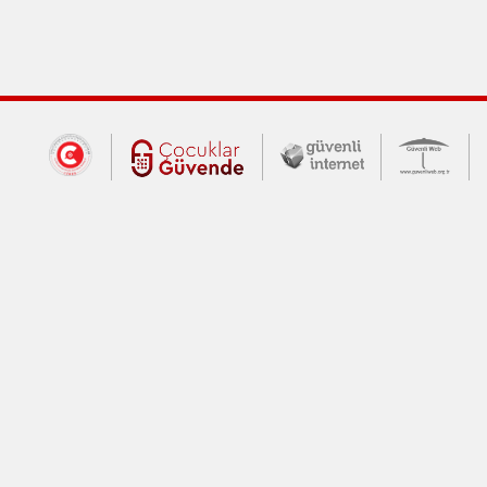
Dış Bağlantılar
Cumhurbaşkanlığı İletişim Merkezi (CİM
Çocuklar Güvende (yeni 
Güvenli İnte
Güv