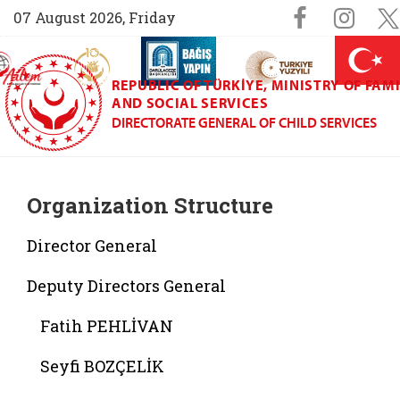
Sosyal M
Faceboo
Ins
07 August 2026, Friday
AİLEM İletişim Merkezi (yeni sekmede açılır)
Aile ve Nüfus On Yılı (yeni sekmede açılır)
Darülaceze bağış sayfası (yeni sekme
açılır)
 Aile (yeni sekmede açılır)
REPUBLIC OF TÜRKIYE, MINISTRY OF FAM
AND SOCIAL SERVICES
DIRECTORATE GENERAL OF CHILD SERVICES
Organization Structure
Director General
Deputy Directors General
Fatih PEHLİVAN
Seyfi BOZÇELİK