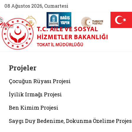
08 Ağustos 2026, Cumartesi
AİLEM İletişim Merkezi (yeni sekmede açılır)
Aile ve Nüfus On Yılı (yeni sekmede açılır)
Darülaceze bağış sayfası (yeni sekme
açılır)
 Aile (yeni sekmede açılır)
T.C. AILE VE SOSYAL
HIZMETLER BAKANLIĞI
TOKAT İL MÜDÜRLÜĞÜ
Projeler
Çocuğun Rüyası Projesi
İyilik Irmağı Projesi
Ben Kimim Projesi
Saygı Duy Bedenime, Dokunma Özelime Projes