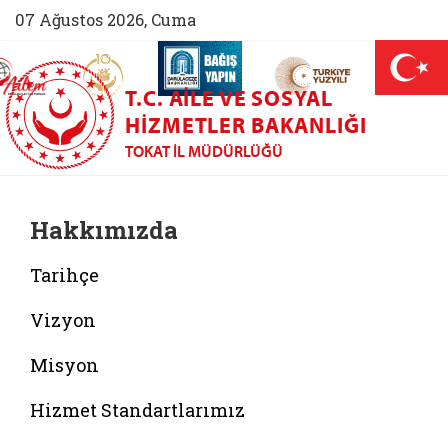
07 Ağustos 2026, Cuma
AİLEM İletişim Merkezi (yeni sekmede açılır)
Aile ve Nüfus On Yılı (yeni sekmede açılır)
Darülaceze bağış sayfası (yeni sekme
açılır)
 Aile (yeni sekmede açılır)
T.C. AILE VE SOSYAL
HIZMETLER BAKANLIĞI
TOKAT İL MÜDÜRLÜĞÜ
Hakkımızda
Tarihçe
Vizyon
Misyon
Hizmet Standartlarımız