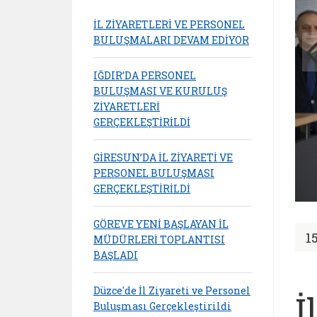
İL ZİYARETLERİ VE PERSONEL
BULUŞMALARI DEVAM EDİYOR
IĞDIR’DA PERSONEL
BULUŞMASI VE KURULUŞ
ZİYARETLERİ
GERÇEKLEŞTİRİLDİ
GİRESUN’DA İL ZİYARETİ VE
PERSONEL BULUŞMASI
GERÇEKLEŞTİRİLDİ
GÖREVE YENİ BAŞLAYAN İL
1
MÜDÜRLERİ TOPLANTISI
BAŞLADI
Düzce'de İl Ziyareti ve Personel
İ
Buluşması Gerçekleştirildi