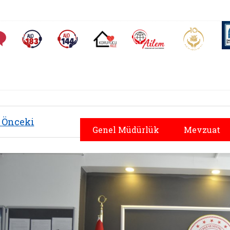
AİLEM İletişim Merkezi
Aile ve 
Sıkça Sorulan Sorular
Alo 183 (yeni sekmede açılır)
Alo 144 (yeni sekmede açılır)
Koruyucu Aile (yeni sekmede açılır)
Önceki
Genel Müdürlük
Mevzuat