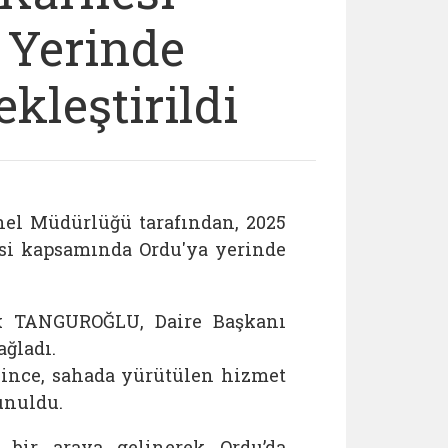
 Yerinde
kleştirildi
nel Müdürlüğü tarafından, 2025
si kapsamında Ordu'ya yerinde
ık TANGUROĞLU, Daire Başkanı
ğladı.
since, sahada yürütülen hizmet
unuldu.
a bir araya gelinerek Ordu’da