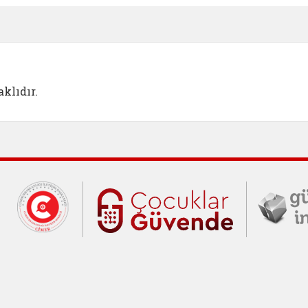
klıdır.
Cumhurbaşkanlığı İletişim Merkezi (C
Çocuklar Gü