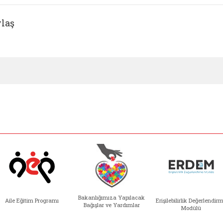
laş
Bakanlığımıza Yapılacak
Aile Eğitim Programı
Erişilebilirlik Değerlendir
Bağışlar ve Yardımlar
Modülü
e açılır)
enim Ailem (yeni sekmede açılır)
Aile Eğitim Programı (yeni sekmede açılır
Bakanlığımıza Yapılacak 
Erişile