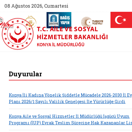
08 Ağustos 2026, Cumartesi
AİLEM İletişim Merkezi (yeni sekmede açılır)
Aile ve Nüfus On Yılı (yeni sekmede açılır)
Darülaceze bağış sayfası (yeni sekme
açılır)
 Aile (yeni sekmede açılır)
T.C. AILE VE SOSYAL
HIZMETLER BAKANLIĞI
KONYA İL MÜDÜRLÜĞÜ
Konya Aile ve Sosya
Duyurular
Konya İli Kadına Yönelik Şiddetle Mücadele 2026-2030 İl 
Planı 2026/1 Sayılı Valilik Genelgesi İle Yürürlüğe Girdi
Konya Aile ve Sosyal Hizmetler İl Müdürlüğü İşgücü Uyum
Programı (İUP) Evrak Teslim Sürecine Hak Kazananlar Lis