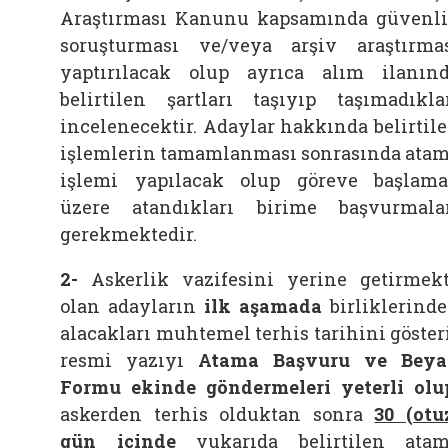
Araştırması Kanunu kapsamında güvenl
soruşturması ve/veya arşiv araştırma
yaptırılacak olup ayrıca alım ilanın
belirtilen şartları taşıyıp taşımadıkla
incelenecektir. Adaylar hakkında belirtil
işlemlerin tamamlanması sonrasında ata
işlemi yapılacak olup göreve başlam
üzere atandıkları birime başvurmala
gerekmektedir.
2
-
Askerlik vazifesini yerine getirmek
olan adayların
ilk aşamada
birliklerind
alacakları muhtemel terhis tarihini göster
resmi yazıyı
Atama Başvuru ve Bey
Formu ekinde
göndermeleri yeterli olu
askerden terhis olduktan sonra
30 (otu
gün içinde
yukarıda belirtilen ata