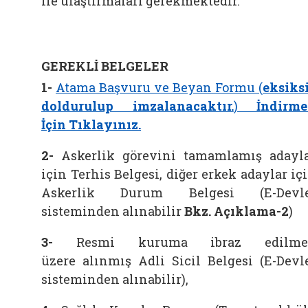
ile ulaştırmaları gerekmektedir.
GEREKLİ BELGELER
1-
Atama Başvuru ve Beyan Formu (
eksiks
doldurulup imzalanacaktır.
)
İndirm
İçin
Tıklayınız.
2-
Askerlik görevini tamamlamış adayl
için Terhis Belgesi, diğer erkek adaylar iç
Askerlik Durum Belgesi (E-Devle
sisteminden alınabilir
Bkz. Açıklama-2
)
3-
Resmi kuruma ibraz edilme
üzere alınmış Adli Sicil Belgesi (E-Devl
sisteminden alınabilir),