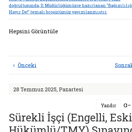
doğrultusunda, İl Müdürlüğümüzce hazırlanan "Bağımlılığ
Hayır De!" temalı broşürümüz yayımlanmıştır.
Hepsini Görüntüle
Önceki
Sonra
28 Temmuz 2025, Pazartesi
Yazdır
Sürekli İşçi (Engelli, Eski
Hükümlü/TMY) Sınavın