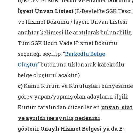
b)
E-Devlet
SGK Tescil ve Hizmet Dökümü 
İşyeri Unvan Listesi
(E-Devlet’te SGK Tesci
ve Hizmet Dökümü / İşyeri Unvan Listesi
anahtar kelimesi ile aratılarak bulunabilir.
Tüm SGK Uzun Vade Hizmet Dökümü
seçeneği seçilip, “
Barkodlu Belge
Oluştur
”
butonuna tıklanarak karekodlu
belge oluşturulacaktır.
)
c)
Kamu Kurum ve Kuruluşları bünyesinde
görev yapan/yapmış olan adayların ilgili
Kurum tarafından düzenlenen
unvan, sta
ve ayrıldı ise ayrılış nedenini
gösterir
Onaylı Hizmet Belgesi ya da E-