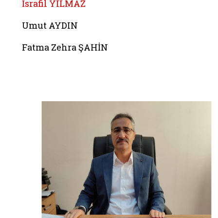
İsrafil YILMAZ
Umut AYDIN
Fatma Zehra ŞAHİN
Belgeyi aç: ismail turkmenoglu