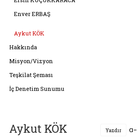
Ersin KÜÇÜKKARACA
Enver ERBAŞ
Belgeyi aç: sati turan
Aykut KÖK
Hakkında
Misyon/Vizyon
Teşkilat Şeması
İç Denetim Sunumu
Aykut KÖK
Yazdır