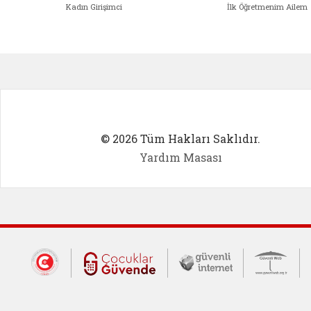
Kadın Girişimci
İlk Öğretmenim Ailem
Kadın Girişimci (yeni sekmede açıl
İlk Öğ
© 2026 Tüm Hakları Saklıdır.
Yardım Masası
Dış Bağlantılar
Cumhurbaşkanlığı İletişim Merkezi (CİM
Çocuklar Güvende (yeni 
Güvenli İnte
Güv