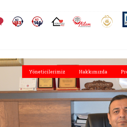
AİLEM İletişim Merkezi
Aile ve 
Sıkça Sorulan Sorular
Alo 183 (yeni sekmede açılır)
Alo 144 (yeni sekmede açılır)
Koruyucu Aile (yeni sekmede açılır)
Yöneticilerimiz
Hakkımızda
Pr