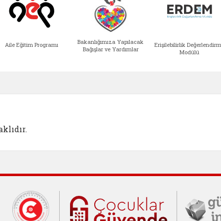
Bakanlığımıza Yapılacak
Aile Eğitim Programı
Erişilebilirlik Değerlendir
Bağışlar ve Yardımlar
Modülü
e açılır)
enim Ailem (yeni sekmede açılır)
Aile Eğitim Programı (yeni sekmede açılır
Bakanlığımıza Yapılacak 
Erişile
klıdır.
Cumhurbaşkanlığı İletişim Merkezi (C
Çocuklar Gü