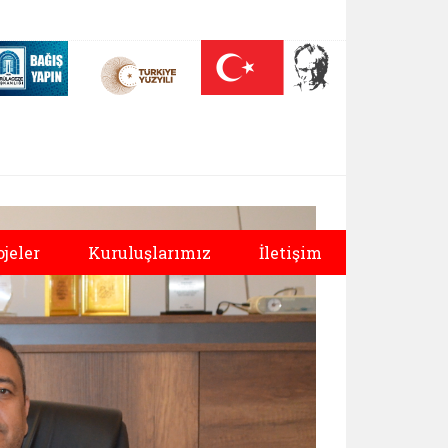
 (yeni sekmede açılır)
Nüfus On Yılı (yeni sekmede açılır)
Darülaceze bağış sayfası (yeni sekmede açılır)
ojeler
Kuruluşlarımız
İletişim