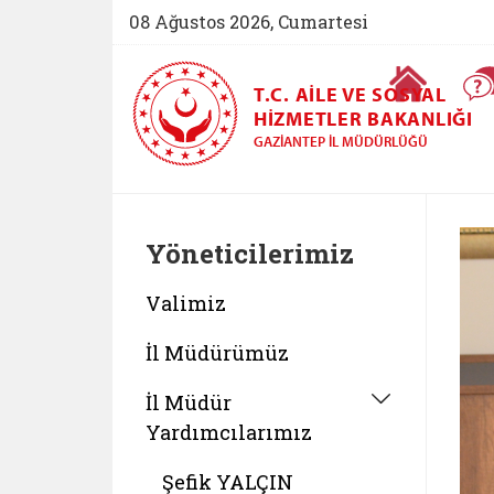
08 Ağustos 2026, Cumartesi
Ana Sayfa
T.C. AILE VE SOSYAL
HIZMETLER BAKANLIĞI
GAZIANTEP İL MÜDÜRLÜĞÜ
Yöneticilerimiz
Valimiz
İl Müdürümüz
İl Müdür
Yardımcılarımız
Şefik YALÇIN