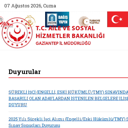
07 Ağustos 2026, Cuma
AİLEM İletişim Merkezi (yeni sekmede açılır)
Aile ve Nüfus On Yılı (yeni sekmede açılır)
Darülaceze bağış sayfası (yeni sekme
açılır)
 Aile (yeni sekmede açılır)
T.C. AILE VE SOSYAL
HIZMETLER BAKANLIĞI
GAZIANTEP İL MÜDÜRLÜĞÜ
Gaziantep Aile ve S
Duyurular
SÜREKLİ İŞÇİ (ENGELLİ, ESKİ HÜKÜMLÜ/TMY) SINAVIND
BAŞARILI OLAN ADAYLARDAN İSTENİLEN BELGELERE İLİŞ
DUYURU
2025 Yılı Sürekli İşçi Alımı (Engelli/Eski Hükümlü/TMY) 
Sınav Sonuçları Duyurusu