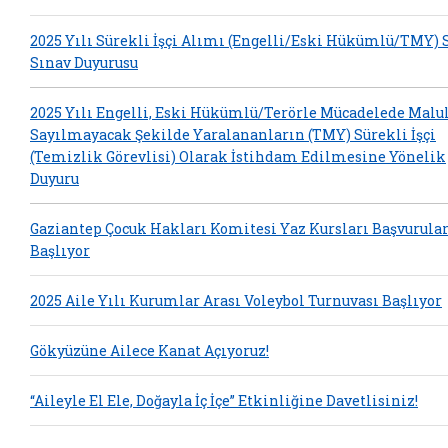
2025 Yılı Sürekli İşçi Alımı (Engelli/Eski Hükümlü/TMY) 
Sınav Duyurusu
2025 Yılı Engelli, Eski Hükümlü/Terörle Mücadelede Malu
Sayılmayacak Şekilde Yaralananların (TMY) Sürekli İşçi
(Temizlik Görevlisi) Olarak İstihdam Edilmesine Yönelik
Duyuru
Gaziantep Çocuk Hakları Komitesi Yaz Kursları Başvurular
Başlıyor
2025 Aile Yılı Kurumlar Arası Voleybol Turnuvası Başlıyor
Gökyüzüne Ailece Kanat Açıyoruz!
“Aileyle El Ele, Doğayla İç İçe” Etkinliğine Davetlisiniz!