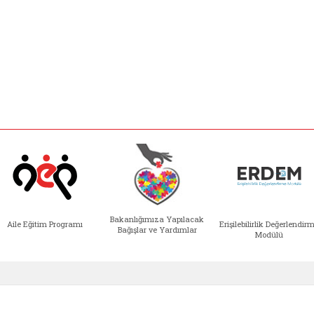
Bakanlığımıza Yapılacak
Aile Eğitim Programı
Erişilebilirlik Değerlendir
Bağışlar ve Yardımlar
Modülü
e açılır)
enim Ailem (yeni sekmede açılır)
Aile Eğitim Programı (yeni sekmede açılır
Bakanlığımıza Yapılacak 
Erişile