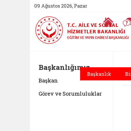
09 Ağustos 2026, Pazar
Ana Sayfa
T.C. AILE VE SOSYAL
HIZMETLER BAKANLIĞI
EĞITIM VE YAYIN DAIRESI BAŞKANLIĞI
Başkanlığımız
B
Başkanlık
Bi
Başkan
Görev ve Sorumluluklar