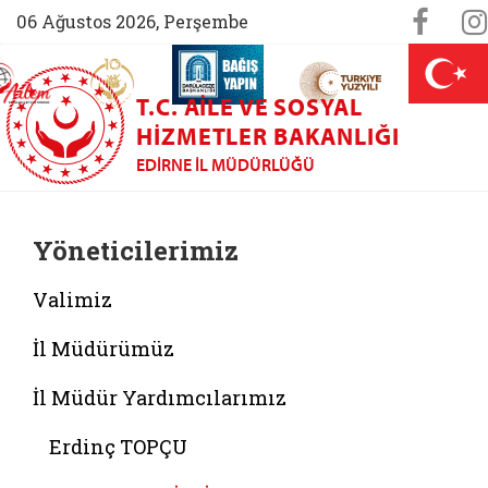
Sosya
Face
06 Ağustos 2026, Perşembe
AİLEM İletişim Merkezi (yeni sekmede açılır)
Aile ve Nüfus On Yılı (yeni sekmede açılır)
Darülaceze bağış sayfası (yeni sekme
açılır)
 Aile (yeni sekmede açılır)
T.C. AILE VE SOSYAL
HIZMETLER BAKANLIĞI
EDIRNE İL MÜDÜRLÜĞÜ
Yöneticilerimiz
Valimiz
İl Müdürümüz
İl Müdür Yardımcılarımız
Erdinç TOPÇU