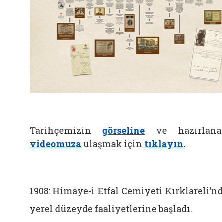
Belgeyi aç: watch (yeni sekmede açılır)
Tarihçemizin
görseline
ve hazırlana
videomuza
ulaşmak için
tıklayın
.
1908: Himaye-i Etfal Cemiyeti Kırklareli’n
yerel düzeyde faaliyetlerine başladı.