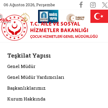
Sosyal M
Faceboo
Ins
06 Ağustos 2026, Perşembe
AİLEM İletişim Merkezi (yeni sekmede açılır)
Aile ve Nüfus On Yılı (yeni sekmede açılır)
Darülaceze bağış sayfası (yeni sekme
açılır)
 Aile (yeni sekmede açılır)
T.C. AILE VE SOSYAL
HIZMETLER BAKANLIĞI
ÇOCUK HIZMETLERI GENEL MÜDÜRLÜĞÜ
Teşkilat Yapısı
Genel Müdür
Genel Müdür Yardımcıları
Başkanlıklarımız
Kurum Hakkında