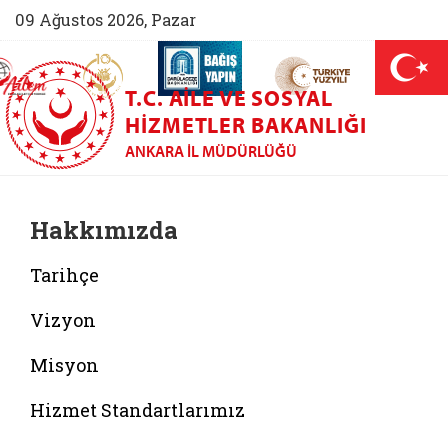
09 Ağustos 2026, Pazar
AİLEM İletişim Merkezi (yeni sekmede açılır)
Aile ve Nüfus On Yılı (yeni sekmede açılır)
Darülaceze bağış sayfası (yeni sekme
açılır)
 Aile (yeni sekmede açılır)
T.C. AILE VE SOSYAL
HIZMETLER BAKANLIĞI
ANKARA İL MÜDÜRLÜĞÜ
Hakkımızda
Tarihçe
Vizyon
Misyon
Hizmet Standartlarımız