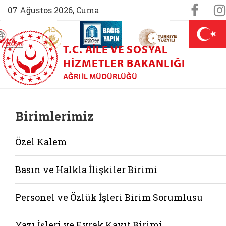
Sosya
Face
07 Ağustos 2026, Cuma
AİLEM İletişim Merkezi (yeni sekmede açılır)
Aile ve Nüfus On Yılı (yeni sekmede açılır)
Darülaceze bağış sayfası (yeni sekme
açılır)
 Aile (yeni sekmede açılır)
T.C. AILE VE SOSYAL
HIZMETLER BAKANLIĞI
AĞRI İL MÜDÜRLÜĞÜ
Birimlerimiz
Özel Kalem
Basın ve Halkla İlişkiler Birimi
Personel ve Özlük İşleri Birim Sorumlusu
Yazı İşleri ve Evrak Kayıt Birimi