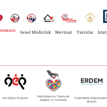
AİLEM İletişim Merkezi
Aile ve 
Sıkça Sorulan Sorular
Alo 183 (yeni sekmede açılır)
Alo 144 (yeni sekmede açılır)
Koruyucu Aile (yeni sekmede açılır)
 MÜDÜRLÜĞÜ
Genel Müdürlük
Mevzuat
Yayınlar
İstat
Gaziler Genel Müdür
Bakanlığımıza Yapılacak
Aile Eğitim Programı
Erişilebilirlik Değerlendir
Bağışlar ve Yardımlar
Modülü
e açılır)
enim Ailem (yeni sekmede açılır)
Aile Eğitim Programı (yeni sekmede açılır
Bakanlığımıza Yapılacak 
Erişile