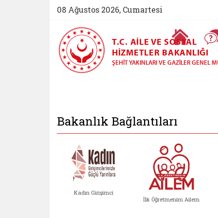
08 Ağustos 2026, Cumartesi
Ana Sayfa
T.C. AILE VE SOSYAL
HIZMETLER BAKANLIĞI
ŞEHIT YAKINLARI VE GAZILER GENEL
Şehit Yakınları ve 
Bakanlık Bağlantıları
Kadın Girişimci
İlk Öğretmenim Ailem
Kadın Girişimci (yeni sekmed
İlk Öğretm