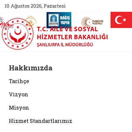
10 Ağustos 2026, Pazartesi
AİLEM İletişim Merkezi (yeni sekmede açılır)
Aile ve Nüfus On Yılı (yeni sekmede açılır)
Darülaceze bağış sayfası (yeni sekme
açılır)
 Aile (yeni sekmede açılır)
T.C. AILE VE SOSYAL
HIZMETLER BAKANLIĞI
ŞANLIURFA İL MÜDÜRLÜĞÜ
Hakkımızda
Tarihçe
Vizyon
Misyon
Hizmet Standartlarımız