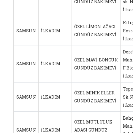
GÜNDÜZ BAKIMEVİ
sk. N
İlk
Kılı
ÖZEL LİMON AĞACI
SAMSUN
İLKADIM
Emre
GÜNDÜZ BAKIMEVİ
İlk
Dere
ÖZEL MAVİ BONCUK
Mah.
SAMSUN
İLKADIM
GÜNDÜZ BAKIMEVİ
F Bl
İlk
Tepe
ÖZEL MİNİK ELLER
SAMSUN
İLKADIM
Sk.N
GÜNDÜZ BAKIMEVİ
İlk
Bahç
ÖZEL MUTLULUK
Mah.
SAMSUN
İLKADIM
ADASI GÜNDÜZ