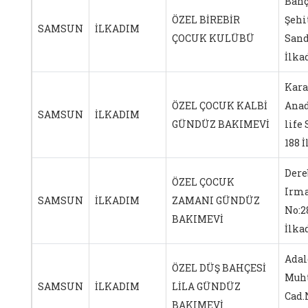
Bahç
ÖZEL BİREBİR
Şeh
SAMSUN
İLKADIM
ÇOCUK KULÜBÜ
Sand
İlk
Kar
ÖZEL ÇOCUK KALBİ
Anad
SAMSUN
İLKADIM
GÜNDÜZ BAKIMEVİ
life 
188 
Dere
ÖZEL ÇOCUK
Irma
SAMSUN
İLKADIM
ZAMANI GÜNDÜZ
No:
BAKIMEVİ
İlk
Adal
ÖZEL DÜŞ BAHÇESİ
Muh
SAMSUN
İLKADIM
LİLA GÜNDÜZ
Cad.
BAKIMEVİ