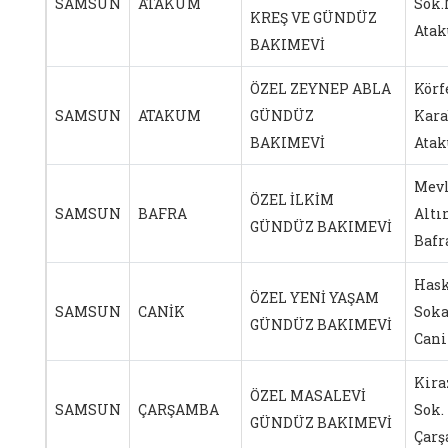
SAMSUN
ATAKUM
Sok.
KREŞ VE GÜNDÜZ
Ata
BAKIMEVİ
ÖZEL ZEYNEP ABLA
Körf
SAMSUN
ATAKUM
GÜNDÜZ
Kara
BAKIMEVİ
Ata
Mevl
ÖZEL İLKİM
SAMSUN
BAFRA
Altı
GÜNDÜZ BAKIMEVİ
Baf
Hask
ÖZEL YENİ YAŞAM
SAMSUN
CANİK
Soka
GÜNDÜZ BAKIMEVİ
Can
Kira
ÖZEL MASALEVİ
SAMSUN
ÇARŞAMBA
Sok. 
GÜNDÜZ BAKIMEVİ
Çar