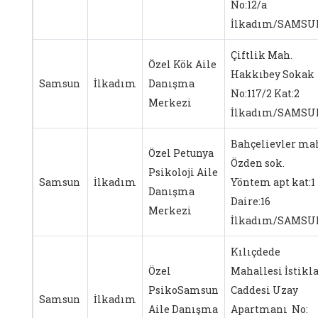
No:12/a
İlkadım/SAMSU
Çiftlik Mah.
Özel Kök Aile
Hakkıbey Sokak
Samsun
İlkadım
Danışma
No:117/2 Kat:2
Merkezi
İlkadım/SAMSU
Bahçelievler ma
Özel Petunya
Özden sok.
Psikoloji Aile
Samsun
İlkadım
Yöntem apt kat:1
Danışma
Daire:16
Merkezi
İlkadım/SAMSU
Kılıçdede
Özel
Mahallesi İstikla
PsikoSamsun
Caddesi Uzay
Samsun
İlkadım
Aile Danışma
Apartmanı No: