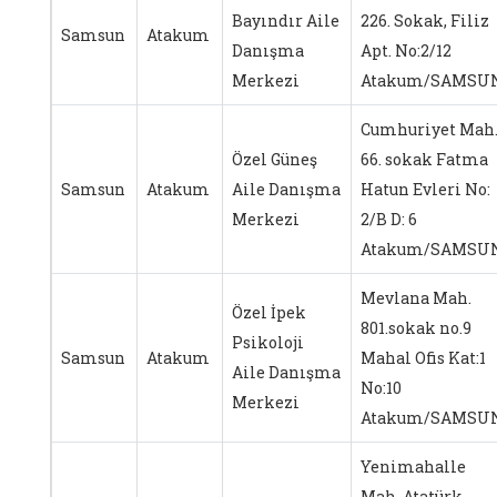
Bayındır Aile
226. Sokak, Filiz
Samsun
Atakum
Danışma
Apt. No:2/12
Merkezi
Atakum/SAMSU
Cumhuriyet Mah
Özel Güneş
66. sokak Fatma
Samsun
Atakum
Aile Danışma
Hatun Evleri No:
Merkezi
2/B D: 6
Atakum/SAMSU
Mevlana Mah.
Özel İpek
801.sokak no.9
Psikoloji
Samsun
Atakum
Mahal Ofis Kat:1
Aile Danışma
No:10
Merkezi
Atakum/SAMSU
Yenimahalle
Mah. Atatürk