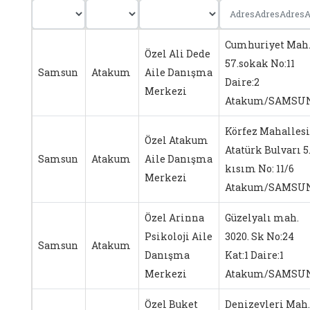
Cumhuriyet Mah
Özel Ali Dede
57.sokak No:11
Samsun
Atakum
Aile Danışma
Daire:2
Merkezi
Atakum/SAMSU
Körfez Mahallesi
Özel Atakum
Atatürk Bulvarı 5
Samsun
Atakum
Aile Danışma
kısım No: 11/6
Merkezi
Atakum/SAMSU
Özel Arinna
Güzelyalı mah.
Psikoloji Aile
3020. Sk No:24
Samsun
Atakum
Danışma
Kat:1 Daire:1
Merkezi
Atakum/SAMSU
Özel Buket
Denizevleri Mah.