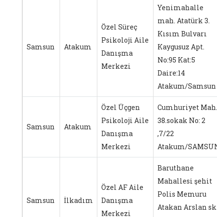
Yenimahalle
mah. Atatürk 3.
Özel Süreç
Kısım Bulvarı
Psikoloji Aile
Samsun
Atakum
Kaygusuz Apt.
Danışma
No:95 Kat:5
Merkezi
Daire:14
Atakum/Samsun
Özel Üçgen
Cumhuriyet Mah
Psikoloji Aile
38.sokak No: 2
Samsun
Atakum
Danışma
,7/22
Merkezi
Atakum/SAMSU
Baruthane
Mahallesi şehit
Özel AF Aile
Polis Memuru
Samsun
İlkadım
Danışma
Atakan Arslan sk
Merkezi