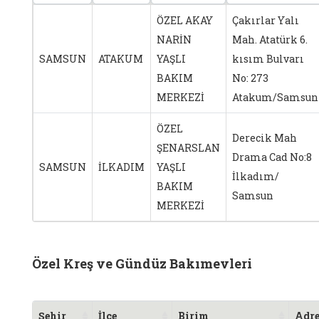
ÖZEL AKAY
Çakırlar Yalı
NARİN
Mah. Atatürk 6.
SAMSUN
ATAKUM
YAŞLI
kısım Bulvarı
BAKIM
No: 273
MERKEZİ
Atakum/Samsun
ÖZEL
Derecik Mah
ŞENARSLAN
Drama Cad No:8
SAMSUN
İLKADIM
YAŞLI
İlkadım/
BAKIM
Samsun
MERKEZİ
Özel Kreş ve Gündüz Bakımevleri
Şehir
İlçe
Birim
Adre