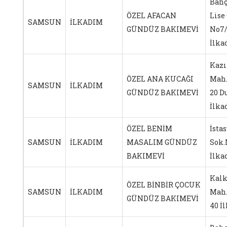
Bahç
ÖZEL AFACAN
Lise
SAMSUN
İLKADIM
GÜNDÜZ BAKIMEVİ
No7/
İlk
Kazı
ÖZEL ANA KUCAĞI
Mah.
SAMSUN
İLKADIM
GÜNDÜZ BAKIMEVİ
20 D
İlk
ÖZEL BENİM
İsta
SAMSUN
İLKADIM
MASALIM GÜNDÜZ
Sok.
BAKIMEVİ
İlk
Kalk
ÖZEL BİNBİR ÇOCUK
SAMSUN
İLKADIM
Mah.
GÜNDÜZ BAKIMEVİ
40 