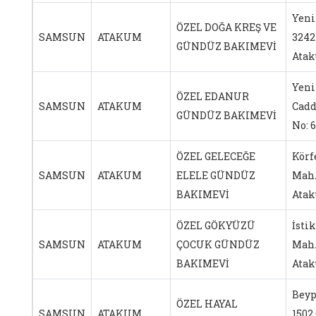
Yeni
ÖZEL DOĞA KREŞ VE
SAMSUN
ATAKUM
3242
GÜNDÜZ BAKIMEVİ
Ata
Yeni
ÖZEL EDANUR
SAMSUN
ATAKUM
Cadd
GÜNDÜZ BAKIMEVİ
No: 
ÖZEL GELECEĞE
Körf
SAMSUN
ATAKUM
ELELE GÜNDÜZ
Mah.
BAKIMEVİ
Ata
ÖZEL GÖKYÜZÜ
İstik
SAMSUN
ATAKUM
ÇOCUK GÜNDÜZ
Mah.
BAKIMEVİ
Ata
Beyp
ÖZEL HAYAL
SAMSUN
ATAKUM
1502