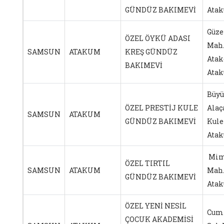
GÜNDÜZ BAKIMEVİ
Ata
Güze
ÖZEL ÖYKÜ ADASI
Mah.
SAMSUN
ATAKUM
KREŞ GÜNDÜZ
Atak
BAKIMEVİ
Ata
Büyü
ÖZEL PRESTİJ KULE
Alaç
SAMSUN
ATAKUM
GÜNDÜZ BAKIMEVİ
Kule
Ata
Mim
ÖZEL TIRTIL
SAMSUN
ATAKUM
Mah.
GÜNDÜZ BAKIMEVİ
Ata
ÖZEL YENİ NESİL
Cumh
ÇOCUK AKADEMİSİ