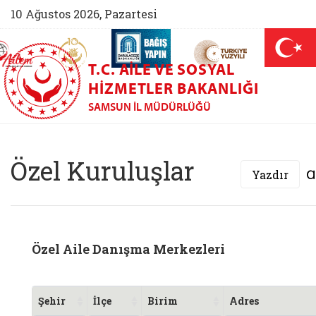
10 Ağustos 2026, Pazartesi
AİLEM İletişim Merkezi (yeni sekmede açılır)
Aile ve Nüfus On Yılı (yeni sekmede açılır)
Darülaceze bağış sayfası (yeni sekme
açılır)
 Aile (yeni sekmede açılır)
T.C. AILE VE SOSYAL
HIZMETLER BAKANLIĞI
SAMSUN İL MÜDÜRLÜĞÜ
Samsun Aile ve Sosy
Özel Kuruluşlar
Yazdır
Özel Aile Danışma Merkezleri
Şehir
İlçe
Birim
Adres