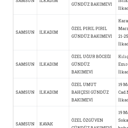
SAMSUN
İLKADIM
İstik
GÜNDÜZ BAKIMEVİ
İlk
Kar
ÖZEL PIRIL PIRIL
Marm
SAMSUN
İLKADIM
GÜNDÜZ BAKIMEVİ
21-2
İlk
ÖZEL UĞUR BÖCEĞİ
Kılı
SAMSUN
İLKADIM
GÜNDÜZ
Emre
BAKIMEVİ
İlk
ÖZEL UMUT
19 M
SAMSUN
İLKADIM
BAHÇESİ GÜNDÜZ
Cad.N
BAKIMEVİ
İlk
19 M
ÖZEL ÖZGÜVEN
Soka
SAMSUN
KAVAK
GÜNDÜZ BAKIMEVİ
bağı