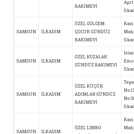
Aprt.
BAKIMEVİ
İlk
ÖZEL GÖLGEM
Kaz
SAMSUN
İLKADIM
ÇOCUK GÜNDÜZ
Mah.
BAKIMEVİ
İlk
İsta
ÖZEL KOZALAK
SAMSUN
İLKADIM
Emre
GÜNDÜZ BAKIMEVİ
İlk
Tepe
ÖZEL KÜÇÜK
No:1
SAMSUN
İLKADIM
ADIMLAR GÜNDÜZ
No:3
BAKIMEVİ
İlk
Kaz
ÖZEL LİMBO
Mah.
SAMSUN
İLKADIM