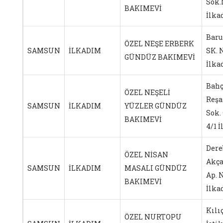
Sok.
BAKIMEVİ
İlk
Baru
ÖZEL NEŞE ERBERK
SAMSUN
İLKADIM
SK. 
GÜNDÜZ BAKIMEVİ
İlk
Bahç
ÖZEL NEŞELİ
Reşa
SAMSUN
İLKADIM
YÜZLER GÜNDÜZ
Sok.
BAKIMEVİ
4/1 
Dere
ÖZEL NİSAN
Akça
SAMSUN
İLKADIM
MASALI GÜNDÜZ
Ap. N
BAKIMEVİ
İlk
Kılı
ÖZEL NURTOPU