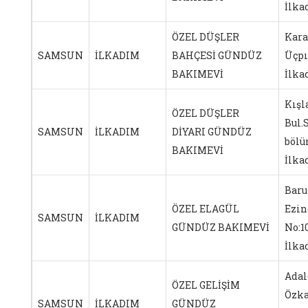
İlk
ÖZEL DÜŞLER
Kar
SAMSUN
İLKADIM
BAHÇESİ GÜNDÜZ
Üçpı
BAKIMEVİ
İlk
Kışl
ÖZEL DÜŞLER
Bul.
SAMSUN
İLKADIM
DİYARI GÜNDÜZ
bölü
BAKIMEVİ
İlk
Baru
ÖZEL ELAGÜL
Ezin
SAMSUN
İLKADIM
GÜNDÜZ BAKIMEVİ
No:
İlk
Adal
ÖZEL GELİŞİM
Özka
SAMSUN
İLKADIM
GÜNDÜZ