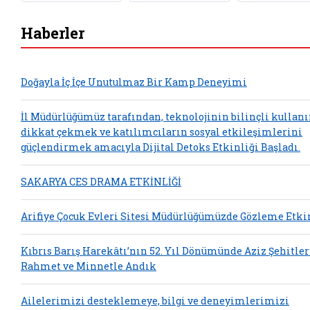
Haberler
Doğayla İç İçe Unutulmaz Bir Kamp Deneyimi
İl Müdürlüğümüz tarafından, teknolojinin bilinçli kulla
dikkat çekmek ve katılımcıların sosyal etkileşimlerini
güçlendirmek amacıyla Dijital Detoks Etkinliği Başladı.
SAKARYA CES DRAMA ETKİNLİĞİ
Arifiye Çocuk Evleri Sitesi Müdürlüğümüzde Gözleme Etki
Kıbrıs Barış Harekâtı’nın 52. Yıl Dönümünde Aziz Şehitle
Rahmet ve Minnetle Andık
Ailelerimizi desteklemeye, bilgi ve deneyimlerimizi