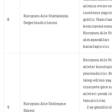
ailenin evine so
inceleme yapıl
Koruyucu Aile Statüsünün
8
gidilir. Hazırla
Değerlendirilmesi
komisyona sunu
Koruyucu Aile St
almayacakları
kararlaştırılır.
Koruyucu Aile St
aileler kuruluşl
yönlendirilir. K
talep edilen yaş
cinsiyete göre s
aileleri çocuk il
tanıştırırlar.
Koruyucu Aile Sözleşme
9
2 ay gönüllü ol
Süreci