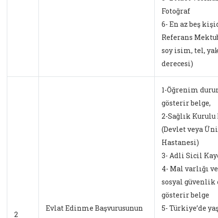
Fotoğraf
6- En az beş kiş
Referans Mektub
soy isim, tel, ya
derecesi)
1-Öğrenim dur
gösterir belge,
2-Sağlık Kurulu
(Devlet veya Üni
Hastanesi)
3- Adli Sicil Kay
4- Mal varlığı ve
sosyal güvenli
gösterir belge
Evlat Edinme Başvurusunun
5- Türkiye’de ya
2