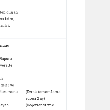
iden oluşan
u( isim,
kınlık
umunu
 Raporu
versite
dı
 gelir ve
k durumunu
(Evrak tamamlama
süresi 2 ay)
şayan
(Değerlendirme