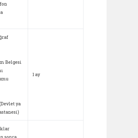
efon
ba
ğraf
m Belgesi
nı
1 ay
rumu
(Devlet ya
astanesi)
klar
 sonra,