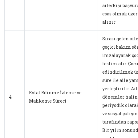
aile/kişi başvur
esas olmak üzer
alınır
Sırası gelen aile
geçici bakım sö
imzalayarak ço
teslim alır. Çoc
edindirilmek üz
süre ile aile yan
yerleştirilir. Ai
Evlat Edinme İzleme ve
4
dönemler halin
Mahkeme Süreci
periyodik olara
ve sosyal çalışm
tarafından rapor
Bir yılın sonund