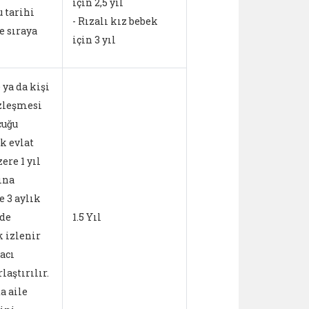
için 2,5 yıl
u tarihi
- Rızalı kız bebek
e sıraya
için 3 yıl
 ya da kişi
zleşmesi
cuğu
uk evlat
ere 1 yıl
ına
le 3 aylık
de
1.5 Yıl
k izlenir
acı
laştırılır.
a aile