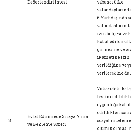
Değerlendirilmesi
yabancı ülke
vatandaşlarınd
6-Yurt dışında y
vatandaşlarınd
izin belgesi ve 
kabul edilen ül
girmesine ve or
ikametine izin
verildiğine ve y
verileceğine dai
Yukarıdaki belg
teslim edildikt
uygunluğu kabul
edildikten sonr
Evlat Edinmede Sıraya Alma
3
sosyal inceleme
ve Bekleme Süreci
olumlu olması 