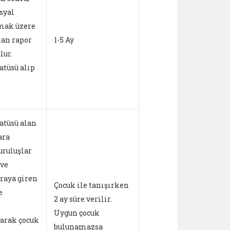
syal
mak üzere
nan rapor
1-5 Ay
lur.
atüsü alıp
atüsü alan
ara
uruluşlar
 ve
ıraya giren
Çocuk ile tanışırken
e
2 ay süre verilir.
Uygun çocuk
arak çocuk
bulunamazsa