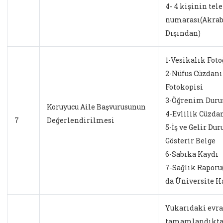
4- 4 kişinin tel
numarası(Akra
Dışından)
1-Vesikalık Foto
2-Nüfus Cüzdanı
Fotokopisi
3-Öğrenim Duru
Koruyucu Aile Başvurusunun
4-Evlilik Cüzda
7
Değerlendirilmesi
5-İş ve Gelir Du
Gösterir Belge
6-Sabıka Kaydı
7-Sağlık Raporu
da Üniversite H
Yukarıdaki evra
tamamlandıktan