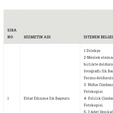
SIRA
NO
HİZMETİN ADI
İSTENEN BELGE
1-Dilekçe
2-Meslek eleman
birlikte dolduru
fotoğraflı İlk B
Formu doldurul
3- Nüfus Cüzdan
Fotokopisi
1
Evlat Edinme İlk Başvuru
4- Evlilik Cüzda
Fotokopisi
5- 2 Adet Vesika