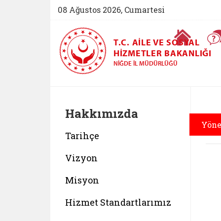
08 Ağustos 2026, Cumartesi
Ana Sayfa
T.C. AILE VE SOSYAL
HIZMETLER BAKANLIĞI
NIĞDE İL MÜDÜRLÜĞÜ
Hakkımızda
H
Yöne
Tarihçe
Vizyon
Misyon
Hizmet Standartlarımız