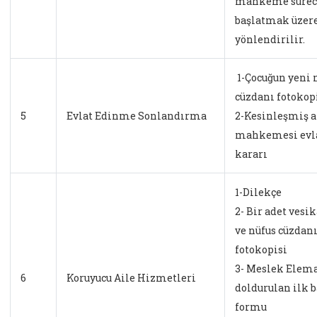
mahkeme sürec
başlatmak üzer
yönlendirilir.
1-Çocuğun yeni 
cüzdanı fotokop
5
Evlat Edinme Sonlandırma
2-Kesinleşmiş a
mahkemesi evl
kararı
1-Dilekçe
2- Bir adet vesi
ve nüfus cüzdan
fotokopisi
3- Meslek Elema
6
Koruyucu Aile Hizmetleri
doldurulan ilk 
formu