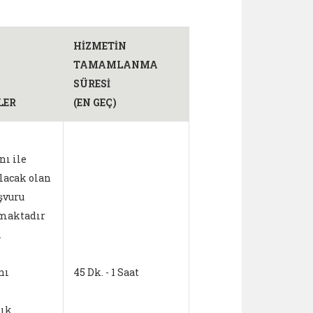
HİZMETİN
TAMAMLANMA
SÜRESİ
LER
(EN GEÇ)
ı ile
lacak olan
aşvuru
maktadır
ı
nı
45 Dk. - 1 Saat
lık