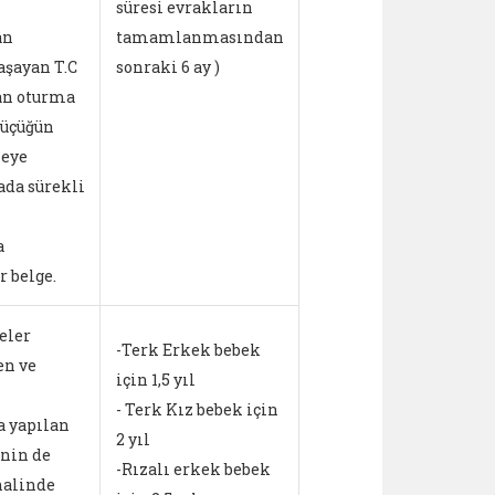
süresi evrakların
an
tamamlanmasından
aşayan T.C
sonraki 6 ay )
an oturma
küçüğün
keye
ada sürekli
a
r belge.
eler
-Terk Erkek bebek
en ve
için 1,5 yıl
- Terk Kız bebek için
a yapılan
2 yıl
nin de
-Rızalı erkek bebek
halinde