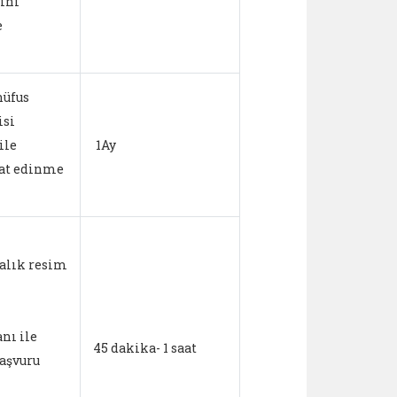
ini
e
nüfus
isi
ile
1Ay
at edinme
kalık resim
ı
nı ile
45 dakika- 1 saat
başvuru