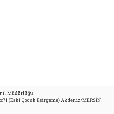
r İl Müdürlüğü
No:71 (Eski Çocuk Esirgeme) Akdeniz/MERSİN