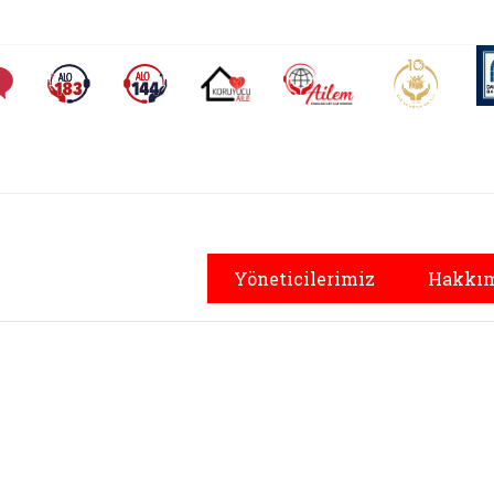
AİLEM İletişim Merkezi
Aile ve 
Sıkça Sorulan Sorular
Alo 183 (yeni sekmede açılır)
Alo 144 (yeni sekmede açılır)
Koruyucu Aile (yeni sekmede açılır)
osyal Hizmetler İ
Yöneticilerimiz
Hakkım