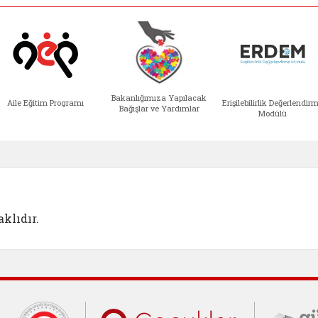
Bakanlığımıza Yapılacak
Aile Eğitim Programı
Erişilebilirlik Değerlendir
Bağışlar ve Yardımlar
Modülü
e açılır)
enim Ailem (yeni sekmede açılır)
Aile Eğitim Programı (yeni sekmede açılır
Bakanlığımıza Yapılacak 
Erişile
klıdır.
Cumhurbaşkanlığı İletişim Merkezi (C
Çocuklar Gü