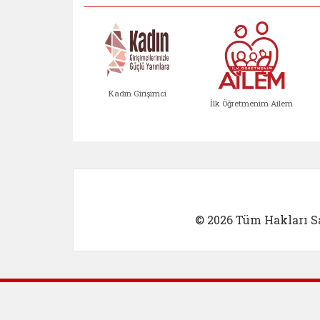
Kadın Girişimci
İlk Öğretmenim Ailem
Kadın Girişimci (yeni sekmed
İlk Öğretm
© 2026 Tüm Hakları Sa
Dış Bağlantılar