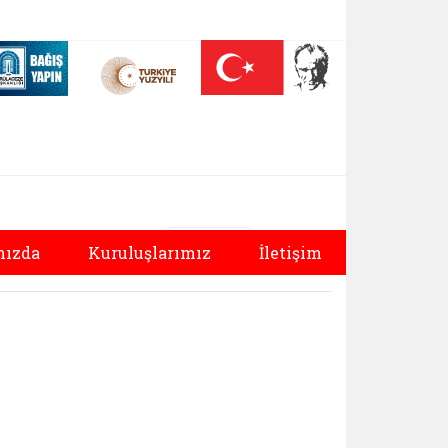
 (yeni sekmede açılır)
Nüfus On Yılı (yeni sekmede açılır)
Darülaceze bağış sayfası (yeni sekmede açılır)
l Müdürlüğü | MÜD
Bağlantıyı aç
Bağlantıyı aç
Yazdır
ızda
Kuruluşlarımız
İletişim