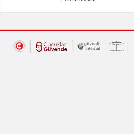
Dış Bağlantılar
Cumhurbaşkanlığı İletişim Merkezi (CİM
Çocuklar Güvende (yeni 
Güvenli İnte
Güv