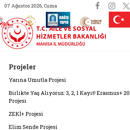
Sosyal M
Faceboo
Ins
07 Ağustos 2026, Cuma
AİLEM İletişim Merkezi (yeni sekmede açılır)
Aile ve Nüfus On Yılı (yeni sekmede açılır)
Darülaceze bağış sayfası (yeni sekme
açılır)
 Aile (yeni sekmede açılır)
T.C. AILE VE SOSYAL
HIZMETLER BAKANLIĞI
MANISA İL MÜDÜRLÜĞÜ
Projeler
Yarına Umutla Projesi
Birlikte Yaş Alıyoruz: 3, 2, 1 Kayıt! Erasmus+ 20
Projesi
ZEKİ+ Projesi
Elim Sende Projesi