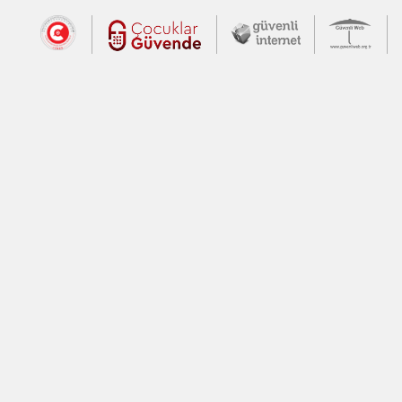
Dış Bağlantılar
Cumhurbaşkanlığı İletişim Merkezi (CİM
Çocuklar Güvende (yeni 
Güvenli İnte
Güv