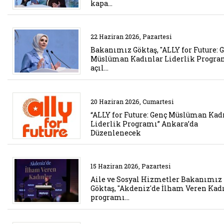
kapa…
Belgeyi aç: bakanimiz goktas al
22 Haziran 2026, Pazartesi
Bakanımız Göktaş, "ALLY for Future: 
Müslüman Kadınlar Liderlik Progra
açıl…
Belgeyi aç: ally for future gen
20 Haziran 2026, Cumartesi
“ALLY for Future: Genç Müslüman Kad
Liderlik Programı” Ankara’da
Düzenlenecek
Belgeyi aç: aile ve sosyal hizm
15 Haziran 2026, Pazartesi
Aile ve Sosyal Hizmetler Bakanımız
Göktaş, "Akdeniz'de İlham Veren Kad
programı…