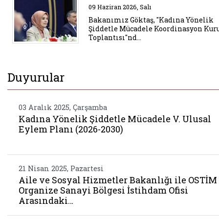
Belgeyi aç: bakanimiz goktas ka
09 Haziran 2026, Salı
Bakanımız Göktaş, "Kadına Yönelik
Şiddetle Mücadele Koordinasyon Kur
Toplantısı"nd…
Duyurular
03 Aralık 2025, Çarşamba
Kadına Yönelik Şiddetle Mücadele V. Ulusal
Eylem Planı (2026-2030)
21 Nisan 2025, Pazartesi
Aile ve Sosyal Hizmetler Bakanlığı ile OSTİM
Organize Sanayi Bölgesi İstihdam Ofisi
Arasındaki…