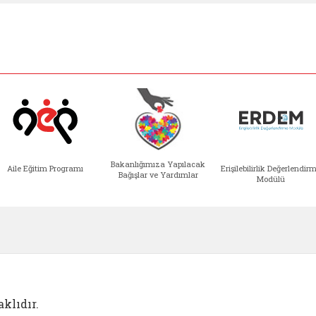
Bakanlığımıza Yapılacak
Aile Eğitim Programı
Erişilebilirlik Değerlendir
Bağışlar ve Yardımlar
Modülü
e açılır)
enim Ailem (yeni sekmede açılır)
Aile Eğitim Programı (yeni sekmede açılır
Bakanlığımıza Yapılacak 
Erişile
klıdır.