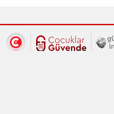
Cumhurbaşkanlığı İletişim Merkezi (C
Çocuklar Gü