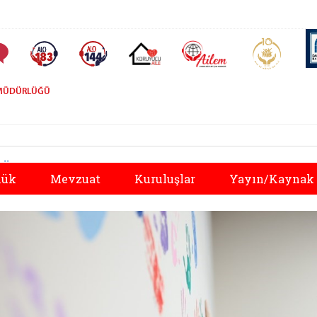
AİLEM İletişim Merkezi
Aile ve 
Sıkça Sorulan Sorular
Alo 183 (yeni sekmede açılır)
Alo 144 (yeni sekmede açılır)
Koruyucu Aile (yeni sekmede açılır)
L MÜDÜRLÜĞÜ
Önceki
lük
Mevzuat
Kuruluşlar
Yayın/Kaynak