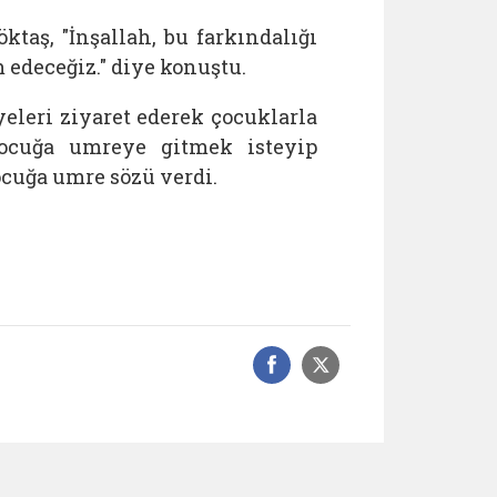
taş, "İnşallah, bu farkındalığı
edeceğiz." diye konuştu.
eleri ziyaret ederek çocuklarla
çocuğa umreye gitmek isteyip
ocuğa umre sözü verdi.
Facebook üzerinde
Sosyal medyad