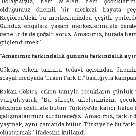
"Dolayısıyla, hem aileleri hem çocuklarımı
olduğumuz önemli bir merkezi hayata geçi
Keçiören'deki bu merkezimizden çeşitli yerler
Gündüz engelsiz yaşam merkezlerimizle berab
genelinde de çoğaltıyoruz. Amacımız, burada hem
güçlendirmek."
"Amacımız farkındalık gününü farkındalık ay
Göktaş, erken tanının tedavi açısından önemi
sosyal medyada "Erken Fark Et" başlığıyla kampany
Bakan Göktaş, erken tanıyla çocukların günlük 
vurgulayarak, "Bu süreçte ailelerimizin, çoc
otizmde özellikle bütün Türkiye'de kalıcı halde
çalışmalarımızı sürdüreceğiz. Amacımız, farkın
yaymak, aynı zamanda bütün Türkiye'de bu farkın
oluşturmak." ifadesini kullandı.