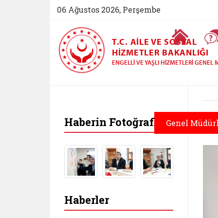
06 Ağustos 2026, Perşembe
Ana Sayfa
T.C. AILE VE SOSYAL
HIZMETLER BAKANLIĞI
ENGELLI VE YAŞLI HIZMETLERI GENE
Haberin Fotoğrafları
Genel Müdür
Haberler