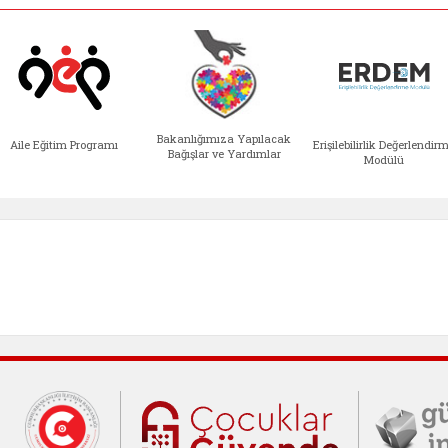
Bakanlığımıza Yapılacak
Aile Eğitim Programı
Erişilebilirlik Değerlendir
Bağışlar ve Yardımlar
Modülü
e açılır)
enim Ailem (yeni sekmede açılır)
Aile Eğitim Programı (yeni sekmede açılır
Bakanlığımıza Yapılacak 
Erişile
Cumhurbaşkanlığı İletişim Merkezi (C
Çocuklar Gü