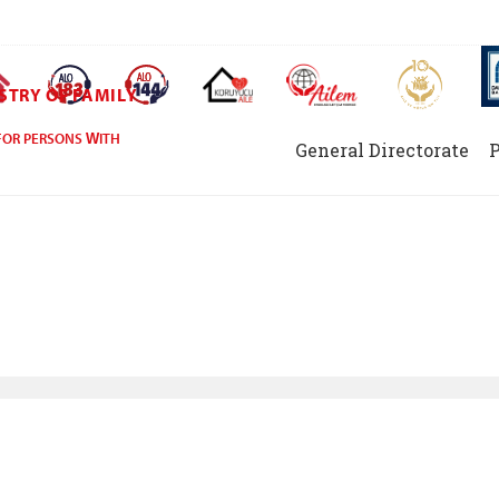
AİLEM İletişim Merkezi
Aile ve 
Ana Sayfa
Alo 183 (yeni sekmede açılır)
Alo 144 (yeni sekmede açılır)
Koruyucu Aile (yeni sekmede açılır)
ISTRY OF FAMILY
FOR PERSONS WITH
General Directorate
P
of Disabled and Elde