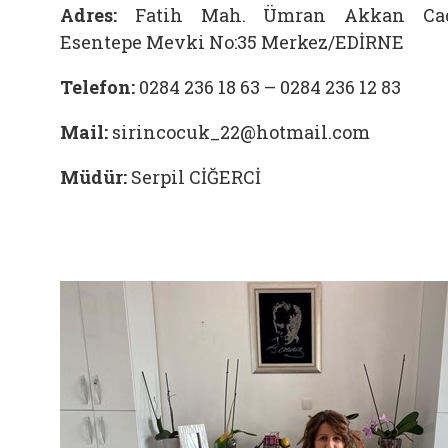
Adres:
Fatih Mah. Ümran Akkan Cad
Esentepe Mevki No:35 Merkez/EDİRNE
Telefon:
0284 236 18 63 – 0284 236 12 83
Mail:
sirincocuk_22@hotmail.com
Müdür:
Serpil CİĞERCİ