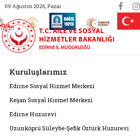
Sosya
Face
09 Ağustos 2026, Pazar
AİLEM İletişim Merkezi (yeni sekmede açılır)
Aile ve Nüfus On Yılı (yeni sekmede açılır)
Darülaceze bağış sayfası (yeni sekme
açılır)
 Aile (yeni sekmede açılır)
T.C. AILE VE SOSYAL
HIZMETLER BAKANLIĞI
EDIRNE İL MÜDÜRLÜĞÜ
Kuruluşlarımız
Edirne Sosyal Hizmet Merkezi
Keşan Sosyal Hizmet Merkezi
Edirne Huzurevi
Uzunköprü Süleybe-Şefik Öztürk Huzurevi