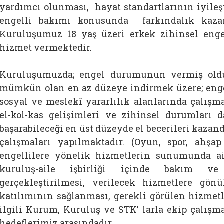
yardımcı olunması, hayat standartlarının iyileşt
engelli bakımı konusunda farkındalık kazan
Kuruluşumuz 18 yaş üzeri erkek zihinsel engel
hizmet vermektedir.
Kuruluşumuzda; engel durumunun vermiş oldu
mümkün olan en az düzeye indirmek üzere; engelli
sosyal ve meslekî yararlılık alanlarında çalışm
el-kol-kas gelişimleri ve zihinsel durumları
başarabileceği en üst düzeyde el becerileri kaza
çalışmaları yapılmaktadır. (Oyun, spor, ahşa
engellilere yönelik hizmetlerin sunumunda ail
kuruluş-aile işbirliği içinde bakım ve 
gerçekleştirilmesi, verilecek hizmetlere gönü
katılımının sağlanması, gerekli görülen hizmetl
ilgili Kurum, Kuruluş ve STK’ larla ekip çalışm
hedeflerimiz arasındadır.