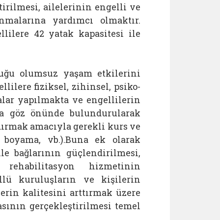
irilmesi, ailelerinin engelli ve
malarına yardımcı olmaktır.
lilere 42 yatak kapasitesi ile
ğu olumsuz yaşam etkilerini
lere fiziksel, zihinsel, psiko-
alar yapılmakta ve engellilerin
 da göz önünde bulundurularak
ndırmak amacıyla gerekli kurs ve
p boyama, vb.).Buna ek olarak
e bağlarının güçlendirilmesi,
rehabilitasyon hizmetinin
llü kuruluşların ve kişilerin
erin kalitesini arttırmak üzere
asının gerçekleştirilmesi temel