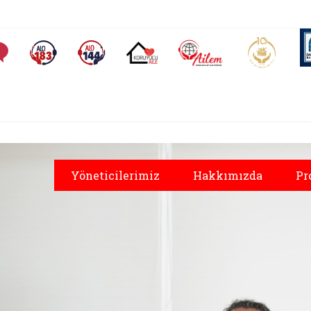
AİLEM İletişim Merkezi
Aile ve 
Sıkça Sorulan Sorular
Alo 183 (yeni sekmede açılır)
Alo 144 (yeni sekmede açılır)
Koruyucu Aile (yeni sekmede açılır)
Yöneticilerimiz
Hakkımızda
Pr