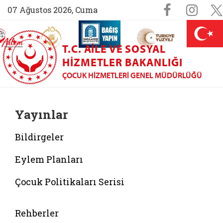
Sosyal M
Faceboo
Ins
07 Ağustos 2026, Cuma
AİLEM İletişim Merkezi (yeni sekmede açılır)
Aile ve Nüfus On Yılı (yeni sekmede açılır)
Darülaceze bağış sayfası (yeni sekme
açılır)
 Aile (yeni sekmede açılır)
T.C. AILE VE SOSYAL
HIZMETLER BAKANLIĞI
ÇOCUK HIZMETLERI GENEL MÜDÜRLÜĞÜ
Yayınlar
Bildirgeler
Eylem Planları
Çocuk Politikaları Serisi
Belgeyi aç: bultenler
Rehberler