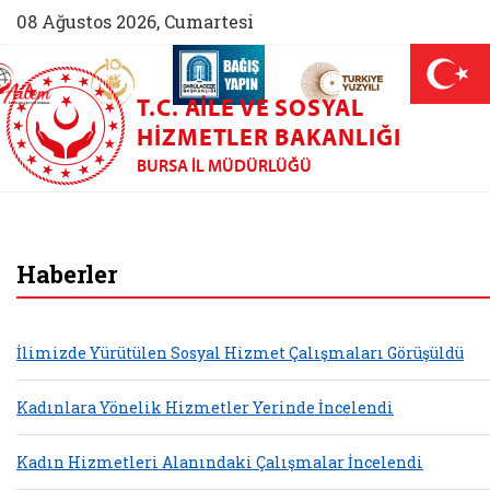
08 Ağustos 2026, Cumartesi
AİLEM İletişim Merkezi (yeni sekmede açılır)
Aile ve Nüfus On Yılı (yeni sekmede açılır)
Darülaceze bağış sayfası (yeni sekme
açılır)
 Aile (yeni sekmede açılır)
T.C. AILE VE SOSYAL
HIZMETLER BAKANLIĞI
BURSA İL MÜDÜRLÜĞÜ
Bursa Aile ve Sosya
Haberler
İlimizde Yürütülen Sosyal Hizmet Çalışmaları Görüşüldü
Kadınlara Yönelik Hizmetler Yerinde İncelendi
Kadın Hizmetleri Alanındaki Çalışmalar İncelendi