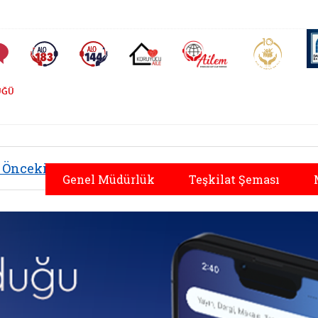
AİLEM İletişim Merkezi
Aile ve 
Sıkça Sorulan Sorular
Alo 183 (yeni sekmede açılır)
Alo 144 (yeni sekmede açılır)
Koruyucu Aile (yeni sekmede açılır)
ÜĞÜ
 Genel Müdürlüğü | D
Önceki
Hepsini Görüntüle
Genel Müdürlük
Teşkilat Şeması
ner 1
ailem banner 2
 dijital ailem banner 1
örseli aç: dijital ailem banner 2