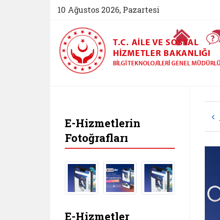
10 Ağustos 2026, Pazartesi
Ana Sayfa
T.C. AILE VE SOSYAL
HIZMETLER BAKANLIĞI
BILGI TEKNOLOJILERI GENEL MÜDÜRL
Bilgi Teknolojileri
E-Hizmetlerin
Fotoğrafları
Görseli aç: dijital ailem banner 1
Görseli aç: dijital ailem banner 2
Görseli aç: dijital ailem ban
Görseli aç: dijital 
Görseli aç:
G
E-Hizmetler