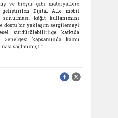
fiş ve broşür gibi materyallere
eliştirilen Dijital Aile mobil
a sunulması, kâğıt kullanımını
e dostu bir yaklaşım sergilemeyi
sel sürdürülebilirliğe katkıda
ri Genelgesi kapsamında kamu
ması sağlanmıştır.
Facebook üzerinde
Sosyal medyad