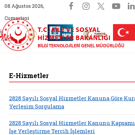
Sosyal Medya 
Facebook sayfam
Instagram s
X (Twit
You
08 Ağustos 2026,
Cumartesi
T.C. AILE VE SOSYAL
AİLEM İletişim Merkezi (yeni sekmede açılır)
Aile ve Nüfus On Yılı (yeni sekmede açılır)
Darülaceze bağış sayfası (yeni sekme
açılır)
 Aile (yeni sekmede açılır)
HIZMETLER BAKANLIĞI
BILGI TEKNOLOJILERI GENEL MÜDÜRLÜĞÜ
Bilgi Teknolojileri
E-Hizmetler
2828 Sayılı Sosyal Hizmetler Kanuna Göre Kur
Yerleşim Sorgulama
2828 Sayılı Sosyal Hizmetler Kanunu Kapsam
İşe Yerleştirme Tercih İşlemleri