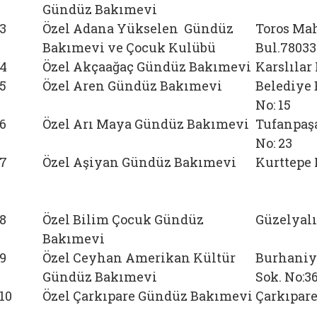
Gündüz Bakımevi
3
Özel Adana Yükselen Gündüz
Toros Ma
Bakımevi ve Çocuk Kulübü
Bul.78033
4
Özel Akçaağaç Gündüz Bakımevi
Karslılar
5
Özel Aren Gündüz Bakımevi
Belediye 
No: 15
6
Özel Arı Maya Gündüz Bakımevi
Tufanpaşa
No: 23
7
Özel Aşiyan Gündüz Bakımevi
Kurttepe 
8
Özel Bilim Çocuk Gündüz
Güzelyalı
Bakımevi
9
Özel Ceyhan Amerikan Kültür
Burhaniy
Gündüz Bakımevi
Sok. No:3
10
Özel Çarkıpare Gündüz Bakımevi
Çarkıpare