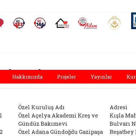
AİLEM İletişim Merkezi
Aile ve 
Sıkça Sorulan Sorular
Alo 183 (yeni sekmede açılır)
Alo 144 (yeni sekmede açılır)
Koruyucu Aile (yeni sekmede açılır)
zel Kreşler
Hakkımızda
Projeler
Yayınlar
Kur
Özel Kuruluş Adı
Adresi
1
Özel Açelya Akademi Kreş ve
Kışla Mah
Gündüz Bakımevi
Bulvarı N
2
Özel Adana Gündoğdu Gazipaşa
Reşatbey 