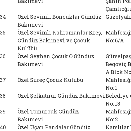
Bakımevi
Şahin Pol
Çamlıoğlu
34
Özel Sevimli Boncuklar Gündüz
Güzelyalı
Bakımevi
35
Özel Sevimli Kahramanlar Kreş,
Mahfesığ
Gündüz Bakımevi ve Çocuk
No: 6/A
Kulübü
36
Özel Seyhan Çocuk O Gündüz
Gürselpaş
Bakımevi
Begoviç B
A Blok No
37
Özel Süreç Çocuk Kulübü
Mahfesığ
No: 1
38
Özel Şefkatnur Gündüz Bakımevi
Belediye 
No: 18
39
Özel Tomurcuk Gündüz
Mahfesığ
Bakımevi
No: 2
40
Özel Uçan Pandalar Gündüz
Karslılar 