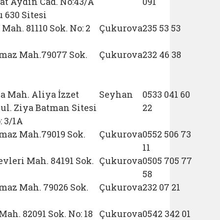
at Aydın Cad. No:43/A
091
 630 Sitesi
 Mah. 81110 Sok. No: 2
Çukurova
235 53 53
maz Mah.79077 Sok.
Çukurova
232 46 38
a Mah. Aliya İzzet
Seyhan
0533 041 60
ul. Ziya Batman Sitesi
22
: 3/1A
maz Mah.79019 Sok.
Çukurova
0552 506 73
11
evleri Mah. 84191 Sok.
Çukurova
0505 705 77
58
maz Mah. 79026 Sok.
Çukurova
232 07 21
Mah. 82091 Sok. No: 18
Çukurova
0542 342 01