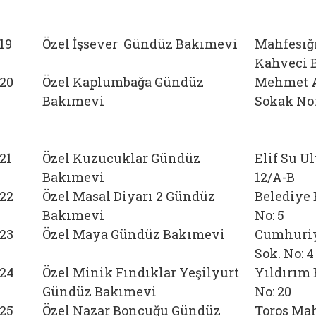
19
Özel İşsever Gündüz Bakımevi
Mahfesığ
Kahveci B
20
Özel Kaplumbağa Gündüz
Mehmet A
Bakımevi
Sokak No:
21
Özel Kuzucuklar Gündüz
Elif Su U
Bakımevi
12/A-B
22
Özel Masal Diyarı 2 Gündüz
Belediye 
Bakımevi
No: 5
23
Özel Maya Gündüz Bakımevi
Cumhuriy
Sok. No: 4
24
Özel Minik Fındıklar Yeşilyurt
Yıldırım 
Gündüz Bakımevi
No: 20
25
Özel Nazar Boncuğu Gündüz
Toros Mah.