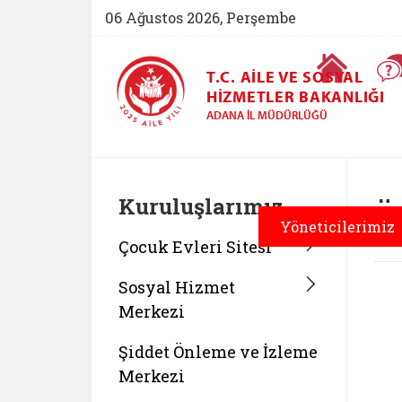
06 Ağustos 2026, Perşembe
Ana Sayfa
T.C. AILE VE SOSYAL
HIZMETLER BAKANLIĞI
ADANA İL MÜDÜRLÜĞÜ
Kuruluşlarımız
Ö
Yöneticilerimiz
Çocuk Evleri Sitesi
Sosyal Hizmet
Merkezi
Şiddet Önleme ve İzleme
Merkezi