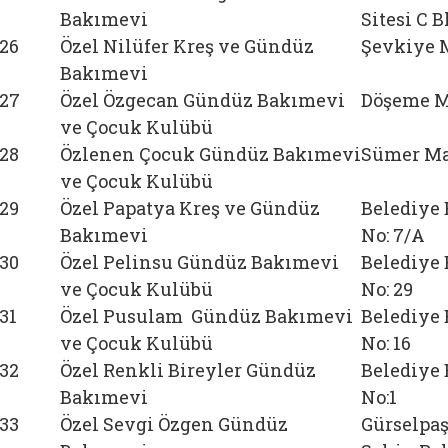
Bakımevi
Sitesi C 
26
Özel Nilüfer Kreş ve Gündüz
Şevkiye M
Bakımevi
27
Özel Özgecan Gündüz Bakımevi
Döşeme Ma
ve Çocuk Kulübü
28
Özlenen Çocuk Gündüz Bakımevi
Sümer Mah
ve Çocuk Kulübü
29
Özel Papatya Kreş ve Gündüz
Belediye 
Bakımevi
No: 7/A
30
Özel Pelinsu Gündüz Bakımevi
Belediye 
ve Çocuk Kulübü
No: 29
31
Özel Pusulam Gündüz Bakımevi
Belediye 
ve Çocuk Kulübü
No: 16
32
Özel Renkli Bireyler Gündüz
Belediye 
Bakımevi
No:1
33
Özel Sevgi Özgen Gündüz
Gürselpaş