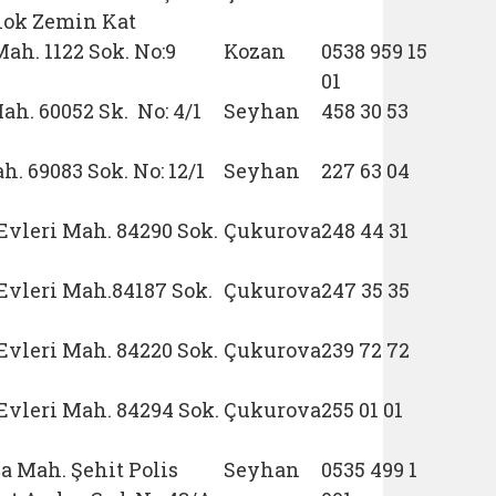
Blok Zemin Kat
ah. 1122 Sok. No:9
Kozan
0538 959 15
01
h. 60052 Sk. No: 4/1
Seyhan
458 30 53
. 69083 Sok. No: 12/1
Seyhan
227 63 04
Evleri Mah. 84290 Sok.
Çukurova
248 44 31
Evleri Mah.84187 Sok.
Çukurova
247 35 35
Evleri Mah. 84220 Sok.
Çukurova
239 72 72
Evleri Mah. 84294 Sok.
Çukurova
255 01 01
a Mah. Şehit Polis
Seyhan
0535 499 1