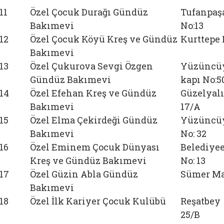
11
Özel Çocuk Durağı Gündüz
Tufanpaş
Bakımevi
No:13
12
Özel Çocuk Köyü Kreş ve Gündüz
Kurttepe 
Bakımevi
13
Özel Çukurova Sevgi Özgen
Yüzüncüyı
Gündüz Bakımevi
kapı No:5
14
Özel Efehan Kreş ve Gündüz
Güzelyalı
Bakımevi
17/A
15
Özel Elma Çekirdeği Gündüz
Yüzüncüy
Bakımevi
No: 32
16
Özel Eminem Çocuk Dünyası
Belediyee
Kreş ve Gündüz Bakımevi
No: 13
17
Özel Güzin Abla Gündüz
Sümer Mah
Bakımevi
18
Özel İlk Kariyer Çocuk Kulübü
Reşatbey 
25/B