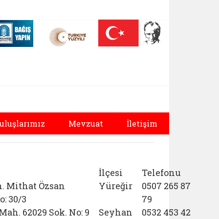
 (yeni sekmede açılır)
Nüfus On Yılı (yeni sekmede açılır)
Darülaceze bağış sayfası (yeni sekmede açılır)
Bağlantıyı aç
Bağlantıyı aç
Yazdır
uluşlarımız
Mevzuat
İletişim
İlçesi
Telefonu
. Mithat Özsan
Yüreğir
0507 265 87
o: 30/3
79
Mah. 62029 Sok. No: 9
Seyhan
0532 453 42