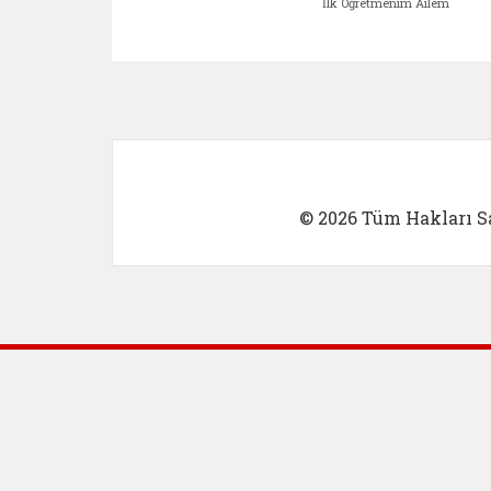
İlk Öğretmenim Ailem
Kadın Girişimci (yeni sekmed
İlk Öğretm
© 2026 Tüm Hakları Sa
Dış Bağlantılar