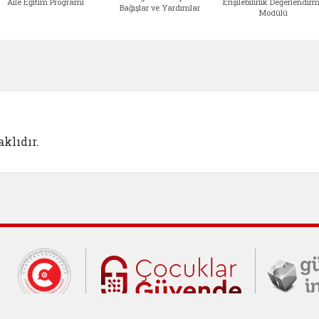
Aile Eğitim Programı
Erişilebilirlik Değerlendir
Bağışlar ve Yardımlar
Modülü
e açılır)
enim Ailem (yeni sekmede açılır)
Aile Eğitim Programı (yeni sekmede açılır
Bakanlığımıza Yapılacak 
Erişile
klıdır.
Cumhurbaşkanlığı İletişim Merkezi (C
Çocuklar Gü