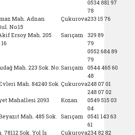
0534 881 97
78
maz Mah. Adnan
Çukurova
233 15 76
ul. No:15
kif Ersoy Mah. 205
Sarıçam
329 89
 16
79
0552 684 89
79
ludağ Mah. 223 Sok. No:
Sarıçam
0544 465 60
48
Evleri Mah. 84240 Sok.
Çukurova
248 07 01
248 07 02
et Mahallesi 2093
Kozan
0549 515 03
04
Beyazıt Mah. 485 Sok.
Sarıçam
0541 143 63
61
 78112 Sok. Yol İş
Çukurova
234 82 82