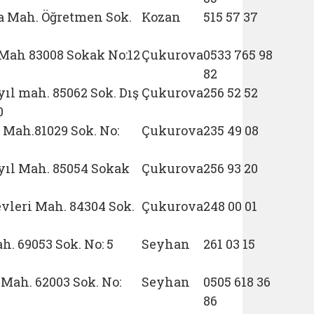
a Mah. Öğretmen Sok.
Kozan
515 57 37
Mah 83008 Sokak No:12
Çukurova
0533 765 98
82
l mah. 85062 Sok. Dış
Çukurova
256 52 52
0
 Mah.81029 Sok. No:
Çukurova
235 49 08
ıl Mah. 85054 Sokak
Çukurova
256 93 20
vleri Mah. 84304 Sok.
Çukurova
248 00 01
. 69053 Sok. No: 5
Seyhan
261 03 15
Mah. 62003 Sok. No:
Seyhan
0505 618 36
86