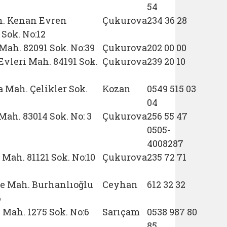
54
h. Kenan Evren
Çukurova
234 36 28
 Sok. No:12
 Mah. 82091 Sok. No:39
Çukurova
202 00 00
Evleri Mah. 84191 Sok.
Çukurova
239 20 10
 Mah. Çelikler Sok.
Kozan
0549 515 03
04
Mah. 83014 Sok. No: 3
Çukurova
256 55 47
0505-
4008287
 Mah. 81121 Sok. No:10
Çukurova
235 72 71
e Mah. Burhanlıoğlu
Ceyhan
612 32 32
6
 Mah. 1275 Sok. No:6
Sarıçam
0538 987 80
85