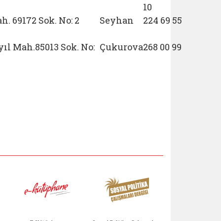
10
. 69172 Sok. No: 2
Seyhan
224 69 55
l Mah.85013 Sok. No:
Çukurova
268 00 99
Aile Çocuk Derg