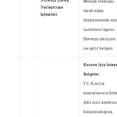
Ücretsiz Çocuk
Meslek elemanı
Yerleştirme
tarafından
İşlemleri
düzenlenecek sos
inceleme raporu
Ebeveyn çalışıyor
ise gelir belgesi
Kurucu İçin İsten
Belgeler:
T.C. Kimlik
numarasının bey
Adli sicil kaydını
bulunmadığına