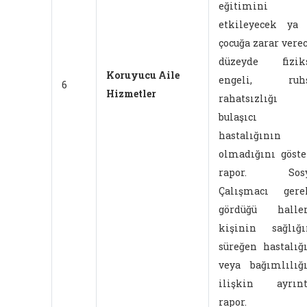
eğitimini
etkileyecek ya
çocuğa zarar vere
düzeyde fiziks
Koruyucu Aile
engeli, ruhs
6
Hizmetler
rahatsızlığı 
bulaşıcı
hastalığının
olmadığını göste
rapor. Sosy
Çalışmacı gere
gördüğü haller
kişinin sağlığı
süreğen hastalığ
veya bağımlılığ
ilişkin ayrınt
rapor.