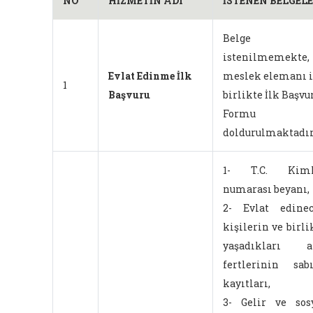
NO
HİZMETİN ADI
İSTENEN BELGEL
Belge
istenilmemekte,
Evlat Edinme İlk
meslek elemanı i
1
Başvuru
birlikte İlk Başvu
Formu
doldurulmaktadır
1- T.C. Kiml
numarası beyanı,
2- Evlat edine
kişilerin ve birli
yaşadıkları ai
fertlerinin sab
kayıtları,
3- Gelir ve sos