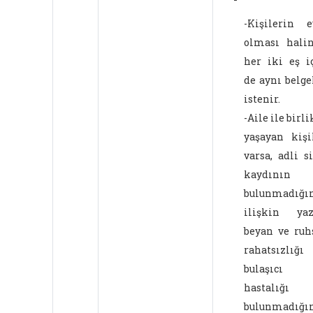
-Kişilerin e
olması hali
her iki eş i
de aynı belge
istenir.
-Aile ile birli
yaşayan kişi
varsa, adli si
kaydının
bulunmadığı
ilişkin yaz
beyan ve ruh
rahatsızlığı 
bulaşıcı
hastalığı
bulunmadığı