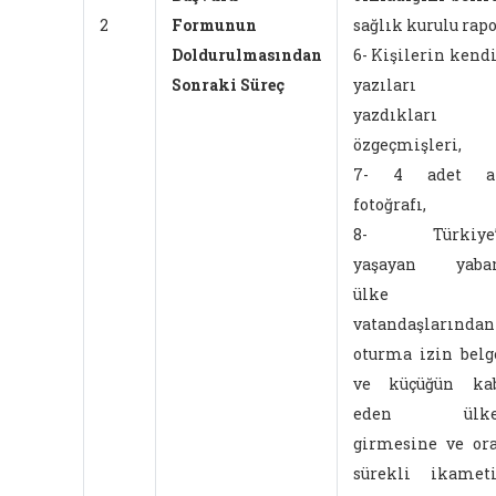
2
Formunun
sağlık kurulu rapo
Doldurulmasından
6- Kişilerin kendi
Sonraki Süreç
yazıları i
yazdıkları
özgeçmişleri,
7- 4 adet ai
fotoğrafı,
8- Türkiye’
yaşayan yaban
ülke
vatandaşlarından
oturma izin belg
ve küçüğün kab
eden ülke
girmesine ve or
sürekli ikamet