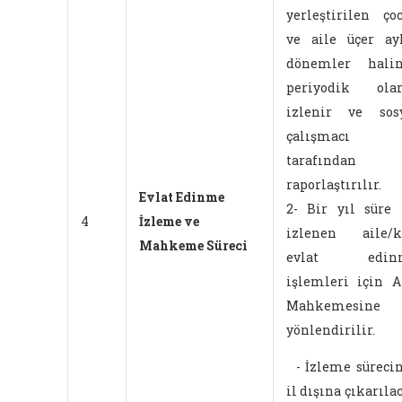
yerleştirilen ço
ve aile üçer ay
dönemler halin
periyodik olar
izlenir ve sos
çalışmacı
tarafından
raporlaştırılır.
Evlat Edinme
2- Bir yıl süre 
4
İzleme ve
izlenen aile/k
Mahkeme Süreci
evlat edin
işlemleri için A
Mahkemesine
yönlendirilir.
-
İzleme süreci
il dışına çıkarıla