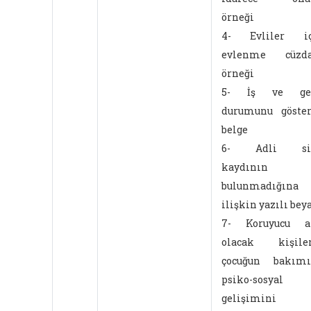
örneği
4- Evliler iç
evlenme cüzda
örneği
5- İş ve gel
durumunu göste
belge
6- Adli sic
kaydının
bulunmadığına
ilişkin yazılı bey
7- Koruyucu ai
olacak kişiler
çocuğun bakımı
psiko-sosyal
gelişimini 