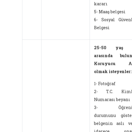
kararı
5- Maaş belgesi
6- Sosyal Güven
Belgesi
25-50 yaş 
arasında bulun
Koruyucu Ai
olmak isteyenler
1- Fotoğraf
2- T.C. Kiml
Numarası beyanı
3- Öğren
durumunu göste
belgenin aslı v
idarece onay