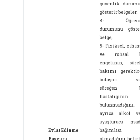
güvenlik durum
gösterir belgeler,
4- Öğren
durumunu göste
belge,
5- Fiziksel, zihin
ve ruhsal b
engelinin, süre
bakımı gerektir
bulaşıcı ve
süreğen b
hastalığının
bulunmadığını,
ayrıca alkol v
uyuşturucu mad
Evlat Edinme
bağımlısı
Başvuru
olmadığını belir