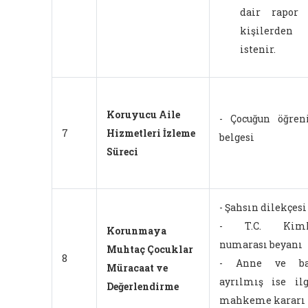
dair rapor
kişilerden
istenir.
Koruyucu Aile
- Çocuğun öğre
7
Hizmetleri İzleme
belgesi
Süreci
- Şahsın dilekçesi
- T.C. Kiml
Korunmaya
numarası beyanı
Muhtaç Çocuklar
8
- Anne ve ba
Müracaat ve
ayrılmış ise ilg
Değerlendirme
mahkeme kararı