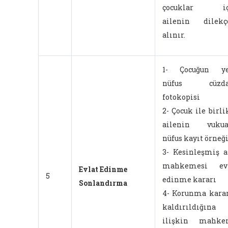
çocuklar iç
ailenin dilekç
alınır.
1- Çocuğun ye
nüfus cüzda
fotokopisi
2- Çocuk ile birli
ailenin vukuat
nüfus kayıt örneğ
3- Kesinleşmiş a
mahkemesi evl
Evlat Edinme
5
edinme kararı
Sonlandırma
4- Korunma kara
kaldırıldığına
ilişkin mahke