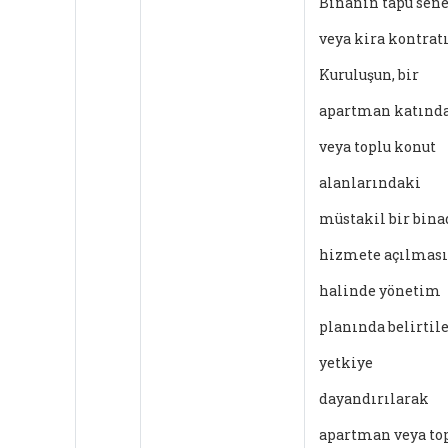
Binanın tapu sen
veya kira kontrat
Kuruluşun, bir
apartman katınd
veya toplu konut
alanlarındaki
müstakil bir bina
hizmete açılması
halinde yönetim
planında belirtil
yetkiye
dayandırılarak
apartman veya to