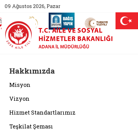
09 Ağustos 2026, Pazar
AİLEM İletişim Merkezi (yeni sekmede açılır)
Aile ve Nüfus On Yılı (yeni sekmede açılır)
Darülaceze bağış sayfası (yeni sekme
açılır)
 Aile (yeni sekmede açılır)
T.C. AILE VE SOSYAL
HIZMETLER BAKANLIĞI
ADANA İL MÜDÜRLÜĞÜ
Hakkımızda
Misyon
Vizyon
Hizmet Standartlarımız
Teşkilat Şeması