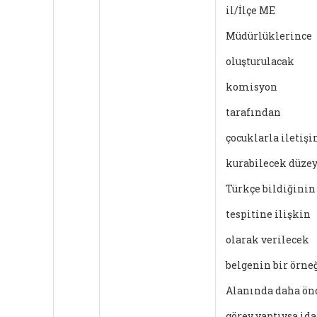
il/İlçe ME
Müdürlüklerince
oluşturulacak
komisyon
tarafından
çocuklarla iletiş
kurabilecek düze
Türkçe bildiğinin
tespitine ilişkin
olarak verilecek
belgenin bir örne
Alanında daha ön
görev yaptıysa ida