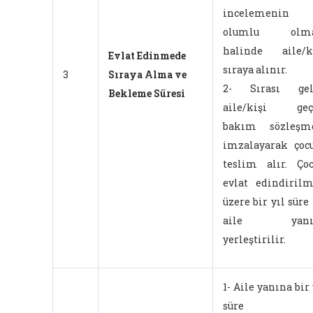
incelemenin 
olumlu olma
halinde aile/k
Evlat Edinmede
sıraya alınır.
3
Sıraya Alma ve
2- Sırası gel
Bekleme Süresi
aile/kişi geçi
bakım sözleşme
imzalayarak çoc
teslim alır. Ço
evlat edindiril
üzere bir yıl süre 
aile yanı
yerleştirilir.
1- Aile yanına bir 
süre il