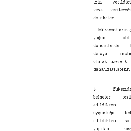
izin verildiği
veya verileceğ
dair belge.
- Müracaatların 
yoğun oldu
dönemlerde b
defaya mahs
olmak üzere
6 
daha uzatılabilir.
1- Yukarıda
belgeler tesl
edildikten 
uygunluğu kab
edildikten son
yapılan sosy